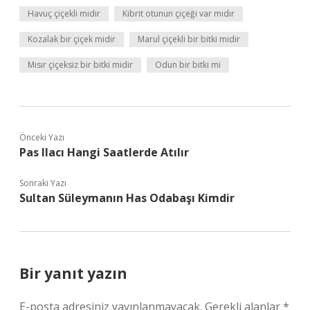
Havuç çiçekli midir
Kibrit otunun çiçeği var mıdır
Kozalak bir çiçek midir
Marul çiçekli bir bitki midir
Mısır çiçeksiz bir bitki midir
Odun bir bitki mi
Önceki Yazı
Pas Ilacı Hangi Saatlerde Atılır
Sonraki Yazı
Sultan Süleymanın Has Odabaşı Kimdir
Bir yanıt yazın
E-posta adresiniz yayınlanmayacak.
Gerekli alanlar
*