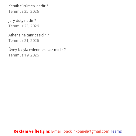
Kemik çürümesi nedir ?
Temmuz 25, 2026
Jury duty nedir ?
Temmuz 23, 2026
Athena ne tanricasıdır ?
Temmuz 21, 2026
Üvey kızıyla evlenmek caiz midir ?
Temmuz 19, 2026
 adresi
www.betexper.xyz/
Reklam ve İletişim:
E-mail:
backlinkpaneli@gmail.com
Teams: