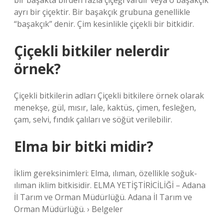
bir başakta birden fazla çiçeği vardır veya o başakçık
ayrı bir çiçektir. Bir başakçık grubuna genellikle
“başakçık” denir. Çim kesinlikle çiçekli bir bitkidir.
Çiçekli bitkiler nelerdir
örnek?
Çiçekli bitkilerin adları Çiçekli bitkilere örnek olarak
menekşe, gül, mısır, lale, kaktüs, çimen, fesleğen,
çam, selvi, fındık çalıları ve söğüt verilebilir.
Elma bir bitki midir?
İklim gereksinimleri: Elma, ılıman, özellikle soğuk-
ılıman iklim bitkisidir. ELMA YETİŞTİRİCİLİĞİ – Adana
İl Tarım ve Orman Müdürlüğü. Adana İl Tarım ve
Orman Müdürlüğü. › Belgeler