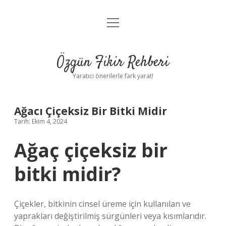
menüyü
Gizlilik Politikası
aç
Hakkımızda
Özgün Fikir Rehberi
Yasal Uyarı
Yaratıcı önerilerle fark yarat!
Ağacı Çiçeksiz Bir Bitki Midir
Tarih: Ekim 4, 2024
Ağaç çiçeksiz bir
bitki midir?
Çiçekler, bitkinin cinsel üreme için kullanılan ve
yaprakları değiştirilmiş sürgünleri veya kısımlarıdır.