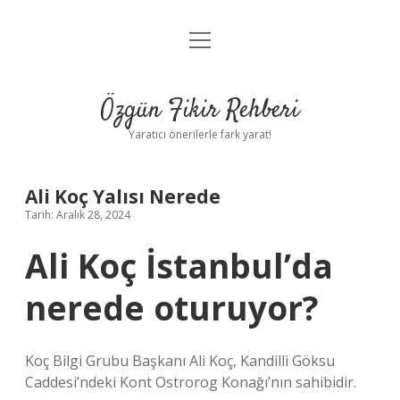
menüyü
Gizlilik Politikası
aç
Hakkımızda
Özgün Fikir Rehberi
Yasal Uyarı
Yaratıcı önerilerle fark yarat!
Ali Koç Yalısı Nerede
Tarih: Aralık 28, 2024
Ali Koç İstanbul’da
nerede oturuyor?
Koç Bilgi Grubu Başkanı Ali Koç, Kandilli Göksu
Caddesi’ndeki Kont Ostrorog Konağı’nın sahibidir.