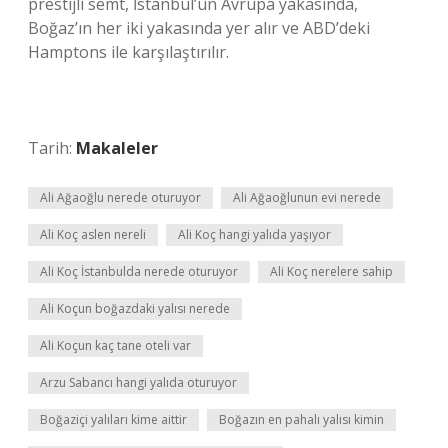
prestijli semt, İstanbul’un Avrupa yakasında,
Boğaz’ın her iki yakasında yer alır ve ABD’deki
Hamptons ile karşılaştırılır.
Tarih:
Makaleler
Ali Ağaoğlu nerede oturuyor
Ali Ağaoğlunun evi nerede
Ali Koç aslen nereli
Ali Koç hangi yalıda yaşıyor
Ali Koç İstanbulda nerede oturuyor
Ali Koç nerelere sahip
Ali Koçun boğazdaki yalısı nerede
Ali Koçun kaç tane oteli var
Arzu Sabancı hangi yalıda oturuyor
Boğaziçi yalıları kime aittir
Boğazın en pahalı yalısı kimin