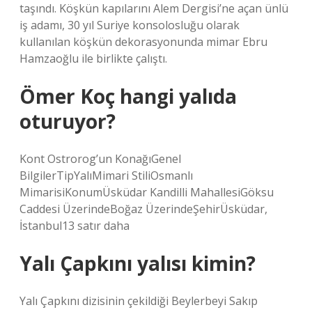
taşındı. Köşkün kapılarını Alem Dergisi’ne açan ünlü
iş adamı, 30 yıl Suriye konsolosluğu olarak
kullanılan köşkün dekorasyonunda mimar Ebru
Hamzaoğlu ile birlikte çalıştı.
Ömer Koç hangi yalıda
oturuyor?
Kont Ostrorog’un KonağıGenel
BilgilerTipYalıMimari StiliOsmanlı
MimarisiKonumÜsküdar Kandilli MahallesiGöksu
Caddesi ÜzerindeBoğaz ÜzerindeŞehirÜsküdar,
İstanbul13 satır daha
Yalı Çapkını yalısı kimin?
Yalı Çapkını dizisinin çekildiği Beylerbeyi Sakıp