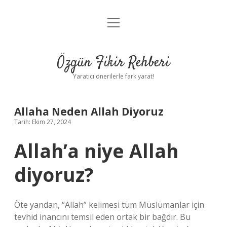
menüyü
Gizlilik Politikası
aç
Hakkımızda
Özgün Fikir Rehberi
Yasal Uyarı
Yaratıcı önerilerle fark yarat!
Allaha Neden Allah Diyoruz
Tarih: Ekim 27, 2024
Allah’a niye Allah
diyoruz?
Öte yandan, “Allah” kelimesi tüm Müslümanlar için
tevhid inancını temsil eden ortak bir bağdır. Bu