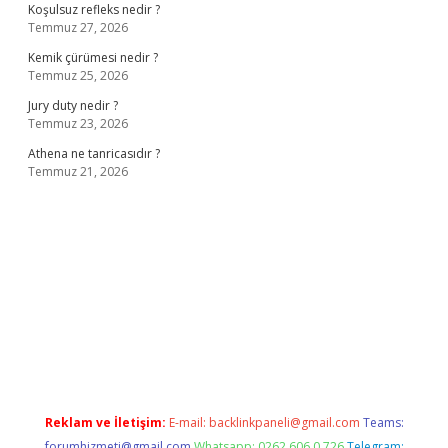
Koşulsuz refleks nedir ?
Temmuz 27, 2026
Kemik çürümesi nedir ?
Temmuz 25, 2026
Jury duty nedir ?
Temmuz 23, 2026
Athena ne tanricasıdır ?
Temmuz 21, 2026
 adresi
www.betexper.xyz/
Reklam ve İletişim:
E-mail:
backlinkpaneli@gmail.com
Teams:
forumhizmeti@gmail.com
Whatsapp: 0262 606 0 726
Telegram: