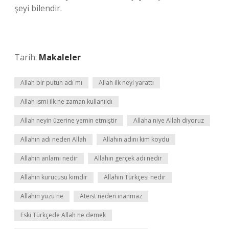
şeyi bilendir.
Tarih:
Makaleler
Allah bir putun adı mı
Allah ilk neyi yarattı
Allah ismi ilk ne zaman kullanıldı
Allah neyin üzerine yemin etmiştir
Allaha niye Allah diyoruz
Allahın adı neden Allah
Allahın adını kim koydu
Allahın anlamı nedir
Allahın gerçek adı nedir
Allahın kurucusu kimdir
Allahın Türkçesi nedir
Allahın yüzü ne
Ateist neden inanmaz
Eski Türkçede Allah ne demek