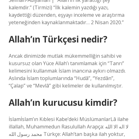
Selman-Adıyaman | “Allah’ın ilk yarattığı şey
kalemdir.” (Tirmizi) “İlk kalemin yazdığı yazı,
kaydettiği düzenden, eşyayı inceleme ve araştırma
yeteneğinden kaynaklanmaktadır… 2 Nisan 2020.”
Allah’ın Türkçesi nedir?
Ancak dinimizde mutlak mükemmelliğin sahibi ve
kusursuz olan Yüce Allah’ı tanımlamak için “Tanrı”
kelimesini kullanmak İslam inancına aykırı olmazdı.
Aslında İslam toplumlarında “Hudâ”, “Yezdân”,
“Çalap” ve “Mevlâ” gibi kelimeler de kullanılmıştır.
Allah’ın kurucusu kimdir?
İslamİslam’ın Kıblesi Kabe’deki MüslümanlarLâ ilahe
illallah, Muhammedun Rasulullah Arapça: لا اله الا الله
محمد رسول الله Türkçe: Allah’tan başka ilah yoktur,