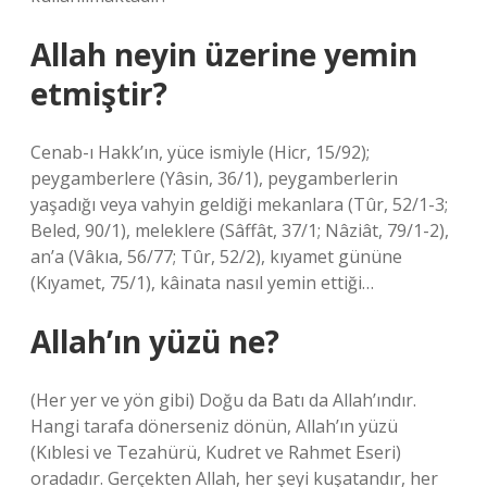
Allah neyin üzerine yemin
etmiştir?
Cenab-ı Hakk’ın, yüce ismiyle (Hicr, 15/92);
peygamberlere (Yâsin, 36/1), peygamberlerin
yaşadığı veya vahyin geldiği mekanlara (Tûr, 52/1-3;
Beled, 90/1), meleklere (Sâffât, 37/1; Nâziât, 79/1-2),
an’a (Vâkıa, 56/77; Tûr, 52/2), kıyamet gününe
(Kıyamet, 75/1), kâinata nasıl yemin ettiği…
Allah’ın yüzü ne?
(Her yer ve yön gibi) Doğu da Batı da Allah’ındır.
Hangi tarafa dönerseniz dönün, Allah’ın yüzü
(Kıblesi ve Tezahürü, Kudret ve Rahmet Eseri)
oradadır. Gerçekten Allah, her şeyi kuşatandır, her