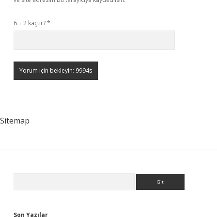
6 + 2 kaçtır?
*
Sitemap
Sidebar
Arama
Son Yazılar