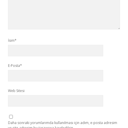
İsim*
E-Posta*
Web Sitesi
Daha sonraki yorumlarımda kullanılması için adım, e-posta adresim
ve site adresim bu tarayıcıya kaydedilsin.