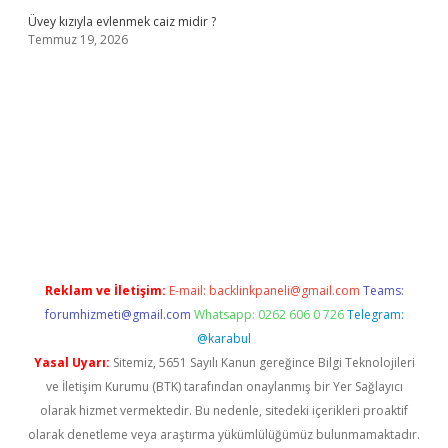
Üvey kızıyla evlenmek caiz midir ?
Temmuz 19, 2026
 adresi
www.betexper.xyz/
Reklam ve İletişim:
E-mail:
backlinkpaneli@gmail.com
Teams:
forumhizmeti@gmail.com
Whatsapp: 0262 606 0 726
Telegram:
@karabul
Yasal Uyarı:
Sitemiz, 5651 Sayılı Kanun gereğince Bilgi Teknolojileri
ve İletişim Kurumu (BTK) tarafından onaylanmış bir Yer Sağlayıcı
olarak hizmet vermektedir. Bu nedenle, sitedeki içerikleri proaktif
olarak denetleme veya araştırma yükümlülüğümüz bulunmamaktadır.