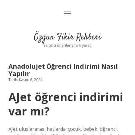
menüyü
Gizlilik Politikası
aç
Hakkımızda
Özgün Fikir Rehberi
Yasal Uyarı
Yaratıcı önerilerle fark yarat!
Anadolujet Öğrenci Indirimi Nasıl
Yapılır
Tarih: Kasım 6, 2024
AJet öğrenci indirimi
var mı?
AJet uluslararası hatlarda; çocuk, bebek, öğrenci,