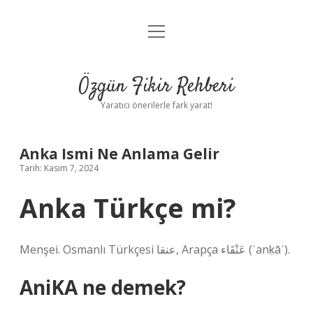
menüyü
Gizlilik Politikası
aç
Hakkımızda
Özgün Fikir Rehberi
Yasal Uyarı
Yaratıcı önerilerle fark yarat!
Anka Ismi Ne Anlama Gelir
Tarih: Kasım 7, 2024
Anka Türkçe mi?
Menşei. Osmanlı Türkçesi عنقا‎, Arapça عَنْقَاء‎ (ʿanḳāʾ).
AniKA ne demek?