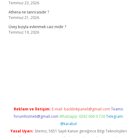
Temmuz 23, 2026
Athena ne tanricasıdır ?
Temmuz 21, 2026
Üvey kızıyla evlenmek caiz midir ?
Temmuz 19, 2026
iş adresi
www.betexper.xyz/
Reklam ve İletişim:
E-mail:
backlinkpaneli@gmail.com
Teams:
forumhizmeti@gmail.com
Whatsapp: 0262 606 0 726
Telegram:
@karabul
Yasal Uyarı:
Sitemiz, 5651 Sayılı Kanun gereğince Bilgi Teknolojileri