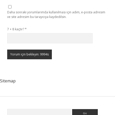
Daha sonraki yorumlarımda kullanılması için adım, e-posta adresim
ve site adresim bu tarayıcıya kaydedilsin.
7 + 8 kaçtır?
*
Sitemap
Sidebar
Arama