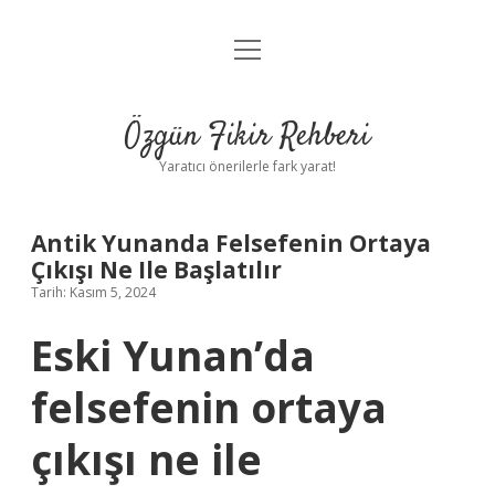
menüyü
Gizlilik Politikası
aç
Hakkımızda
Özgün Fikir Rehberi
Yasal Uyarı
Yaratıcı önerilerle fark yarat!
Antik Yunanda Felsefenin Ortaya
Çıkışı Ne Ile Başlatılır
Tarih: Kasım 5, 2024
Eski Yunan’da
felsefenin ortaya
çıkışı ne ile