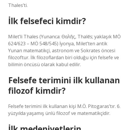
Thales’ti.
İlk felsefeci kimdir?
Milet’li Thales (Yunanca: Θαλῆς, Thalēs; yaklaşık MÖ
624/623 – MÖ 548/545) İyonya, Milet’ten antik
Yunan matematikçi, astronom ve Sokrates öncesi
filozoftur. İlk filozoflardan biri olduğu için felsefe ve
bilimin öncüsü olarak kabul edilir.
Felsefe terimini ilk kullanan
filozof kimdir?
Felsefe terimini ilk kullanan kişi M.Ö. Pitogaras’tır. 6.
yüzyılda yaşamış ünlü filozof ve matematikçidir.
İlk medeniyetlerin