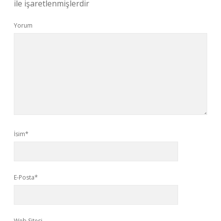
ile işaretlenmişlerdir
Yorum
İsim*
E-Posta*
Web Sitesi