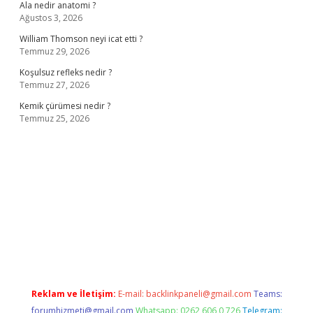
Ala nedir anatomi ?
Ağustos 3, 2026
William Thomson neyi icat etti ?
Temmuz 29, 2026
Koşulsuz refleks nedir ?
Temmuz 27, 2026
Kemik çürümesi nedir ?
Temmuz 25, 2026
esi
www.betexper.xyz/
Reklam ve İletişim:
E-mail:
backlinkpaneli@gmail.com
Teams:
forumhizmeti@gmail.com
Whatsapp: 0262 606 0 726
Telegram: