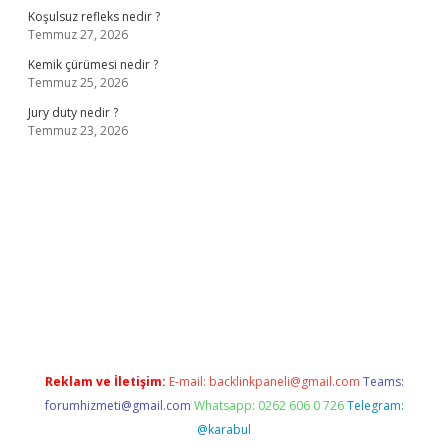
Koşulsuz refleks nedir ?
Temmuz 27, 2026
Kemik çürümesi nedir ?
Temmuz 25, 2026
Jury duty nedir ?
Temmuz 23, 2026
dresi
www.betexper.xyz/
Reklam ve İletişim:
E-mail:
backlinkpaneli@gmail.com
Teams:
forumhizmeti@gmail.com
Whatsapp: 0262 606 0 726
Telegram:
@karabul