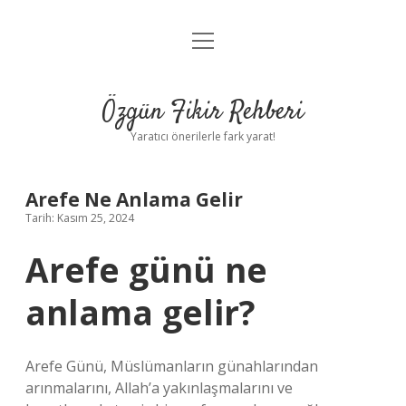
menüyü
Gizlilik Politikası
aç
Hakkımızda
Özgün Fikir Rehberi
Yasal Uyarı
Yaratıcı önerilerle fark yarat!
Arefe Ne Anlama Gelir
Tarih: Kasım 25, 2024
Arefe günü ne
anlama gelir?
Arefe Günü, Müslümanların günahlarından
arınmalarını, Allah’a yakınlaşmalarını ve