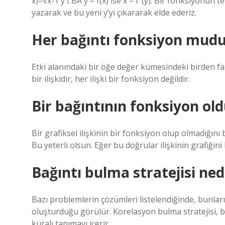
x)=√x-1 y f:BA y = f(x) ise x = f¹(y). Bir fonksiyonun t
yazarak ve bu yeni y’yi çıkararak elde ederiz.
Her bağıntı fonksiyon mudu
Etki alanındaki bir öğe değer kümesindeki birden fa
bir ilişkidir, her ilişki bir fonksiyon değildir.
Bir bağıntının fonksiyon old
Bir grafiksel ilişkinin bir fonksiyon olup olmadığını 
Bu yeterli olsun. Eğer bu doğrular ilişkinin grafiğini
Bağıntı bulma stratejisi ned
Bazı problemlerin çözümleri listelendiğinde, bunları
oluşturduğu görülür. Korelasyon bulma stratejisi, bu
kuralı tanımayı içerir.