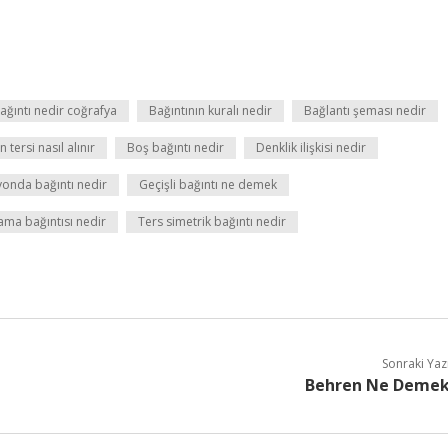
ağıntı nedir coğrafya
Bağıntının kuralı nedir
Bağlantı şeması nedir
 tersi nasıl alınır
Boş bağıntı nedir
Denklik ilişkisi nedir
yonda bağıntı nedir
Geçişli bağıntı ne demek
ama bağıntısı nedir
Ters simetrik bağıntı nedir
Sonraki Yaz
Behren Ne Deme