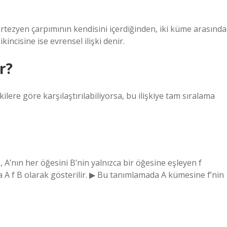
rtezyen çarpımının kendisini içerdiğinden, iki küme arasında
, ikincisine ise evrensel ilişki denir.
r?
ilere göre karşılaştırılabiliyorsa, bu ilişkiye tam sıralama
A’nın her öğesini B’nin yalnızca bir öğesine eşleyen f
ya A f B olarak gösterilir. ▶ Bu tanımlamada A kümesine f’nin