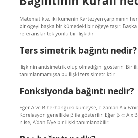
Bağıntının kuralı ne
Matematikte, iki kümenin Kartezyen çarpımının herha
bir öğeyi başka bir kümedeki bir öğeye taşır. Başka b
referanslar tek yönlü bir ilişkidir.
Ters simetrik bağıntı nedir?
İlişkinin antisimetrik olup olmadığını gösterin. Bir ili
tanımlanmamışsa bu ilişki ters simetriktir.
Fonksiyonda bağıntı nedir?
Eğer A ve B herhangi iki kümeyse, o zaman A x B’nin 
Korelasyon genellikle β ile gösterilir. Eğer β ⊂ A x B i
n ise, A’dan B’ye bir ilişki tanımlanabilir.