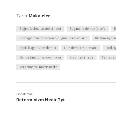
Tarih:
Makaleler
Bağıntı bulma stratejisi nedir
Bağıntı ne demek felsefe
B
Bir bağıntının fonksiyon olduğunu nasıl anlarız
Bir fonksiyonun
Eşitlik bağıntısı ne demek
F ne demek matematik
Fonksi
Her bağıntı fonksiyon mudur
Kj yöntemi nedir
Tam sıral
Ters simetrik matris nedir
Önceki Yazı
Determinizm Nedir Tyt