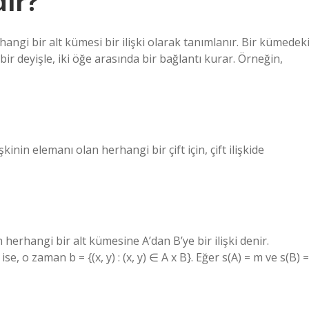
dir?
ngi bir alt kümesi bir ilişki olarak tanımlanır. Bir kümedek
ir deyişle, iki öğe arasında bir bağlantı kurar. Örneğin,
şkinin elemanı olan herhangi bir çift için, çift ilişkide
herhangi bir alt kümesine A’dan B’ye bir ilişki denir.
se, o zaman b = {(x, y) : (x, y) ∈ A x B}. Eğer s(A) = m ve s(B) =