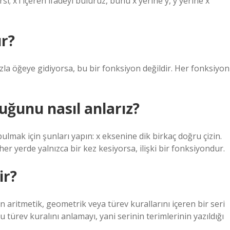
ersi; x’i içeren ifadeyi buluruz, bunu x yerine y, y yerine x
r?
zla öğeye gidiyorsa, bu bir fonksiyon değildir. Her fonksiyon
uğunu nasıl anlarız?
bulmak için şunları yapın: x eksenine dik birkaç doğru çizin.
 her yerde yalnızca bir kez kesiyorsa, ilişki bir fonksiyondur.
ir?
n aritmetik, geometrik veya türev kurallarını içeren bir seri
 türev kuralını anlamayı, yani serinin terimlerinin yazıldığı