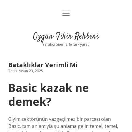
menüyü
Gizlilik Politikası
aç
Hakkımızda
Özgün Fikir Rehberi
Yasal Uyarı
Yaratıcı önerilerle fark yarat!
Bataklıklar Verimli Mi
Tarih: Nisan 23, 2025
Basic kazak ne
demek?
Giyim sektörünün vazgeçilmez bir parçası olan
Basic, tam anlamıyla şu anlama gelir: temel, temel,