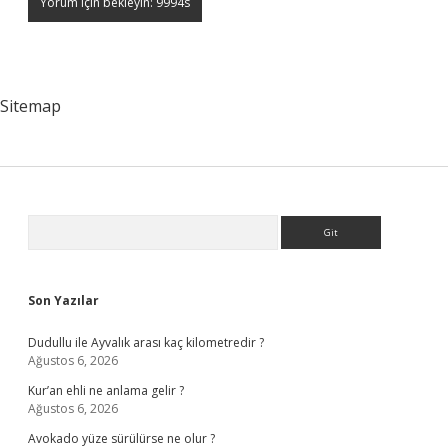
Sitemap
Sidebar
Arama
Son Yazılar
Dudullu ile Ayvalık arası kaç kilometredir ?
Ağustos 6, 2026
Kur’an ehli ne anlama gelir ?
Ağustos 6, 2026
Avokado yüze sürülürse ne olur ?