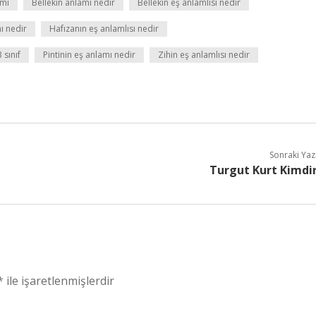
 mi
Bellekin anlamı nedir
Bellekin eş anlamlısı nedir
ı nedir
Hafızanın eş anlamlısı nedir
 sınıf
Pintinin eş anlamı nedir
Zihin eş anlamlısı nedir
Sonraki Yaz
Turgut Kurt Kimdi
*
ile işaretlenmişlerdir