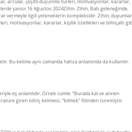
ar, arzular, çeşitli düşünme türleri, motivasyonlar, kararlar,
ekillerde yansır.16 Ağustos 2024Zihin. Zihin, Batı geleneğinde,
r vermeyle ilgili yeteneklerin kompleksidir. Zihin, duyumlar
eri, motivasyonlar, kararlar, kişilik özellikleri ve bilinçaltı gib
lir. Bu kelime aynı zamanda hafıza anlamında da kullanılır.
leriyle eş anlamlıdır. Örnek cümle: “Burada kal ve annen
atüre giren bilinç kelimesi, “bilmek” fiilinden türemiştir.
?