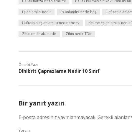
Bellek hafıza zıt anlamlı mı
Bellek kelimesinin kökü isim mi fiil
Eş anlamlısı nedir
Eş anlamlısı nedir baş
Hafızanın anlam
Hafızanın eş anlamlısı nedir eodev
Kelime eş anlamlısı nedir 3
Zihin nedir akıl nedir
Zihin nedir TDK
Önceki Yazı
Dihibrit Çaprazlama Nedir 10 Sınıf
Bir yanıt yazın
E-posta adresiniz yayınlanmayacak.
Gerekli alanlar
Yorum