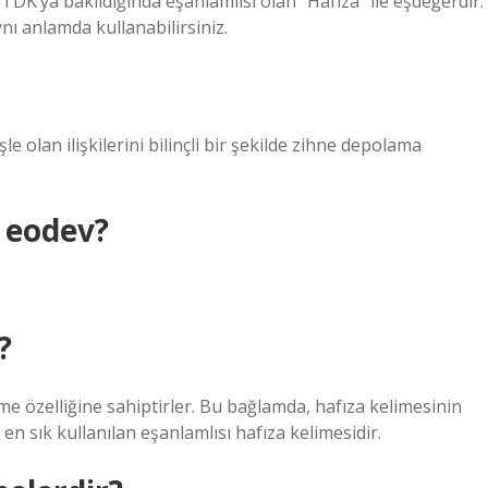
TDK’ya bakıldığında eşanlamlısı olan “Hafıza” ile eşdeğerdir.
aynı anlamda kullanabilirsiniz.
e olan ilişkilerini bilinçli bir şekilde zihne depolama
r eodev?
?
me özelliğine sahiptirler. Bu bağlamda, hafıza kelimesinin
 en sık kullanılan eşanlamlısı hafıza kelimesidir.