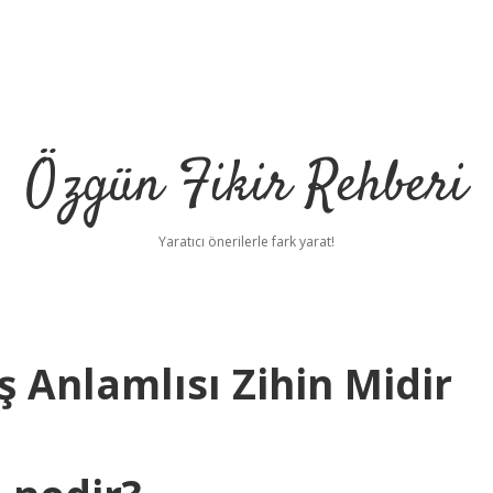
Özgün Fikir Rehberi
Yaratıcı önerilerle fark yarat!
 Anlamlısı Zihin Midir