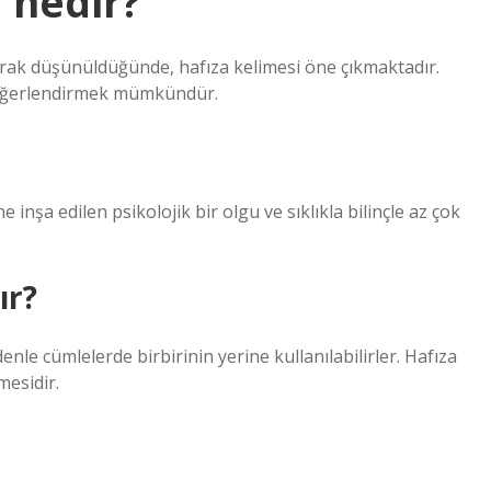
ı nedir?
larak düşünüldüğünde, hafıza kelimesi öne çıkmaktadır.
e değerlendirmek mümkündür.
 inşa edilen psikolojik bir olgu ve sıklıkla bilinçle az çok
ır?
nle cümlelerde birbirinin yerine kullanılabilirler. Hafıza
mesidir.