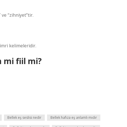
 ve “zihniyet”tir.
cimri kelimeleridir.
 mi fiil mi?
Bellek eş seslisi nedir
Bellek hafıza eş anlamlı mıdır