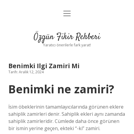
menüyü
Gizlilik Politikası
aç
Hakkımızda
Özgün Fikir Rehberi
Yasal Uyarı
Yaratıcı önerilerle fark yarat!
Benimki Ilgi Zamiri Mi
Tarih: Aralık 12, 2024
Benimki ne zamiri?
İsim öbeklerinin tamamlayıcılarında görünen eklere
sahiplik zamirleri denir. Sahiplik ekleri aynı zamanda
sahiplik zamirleridir. Cümlede daha önce görünen
bir ismin yerine geçen, ekteki “-ki” zamiri.