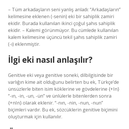
– Tüm arkadaşların seni yanlış anladı: “Arkadaşların”
kelimesine eklenen (-senin) eki bir sahiplik zamiri
ekidir. Burada kullanılan ikinci çoğul şahıs sahiplik
ekidir. – Kalemi görünmüyor. Bu cümlede kullanılan
kalem kelimesine üçüncü tekil şahıs sahiplik zamiri
(-ı) eklenmiştir.
İlgi eki nasıl anlaşılır?
Genitive eki veya genitive soneki, dilbilgisinde bir
varlığın kime ait olduğunu belirten bu ek, Türkçe’de
ünsüzlerle biten isim köklerine ve gövdelerine {+In}
“-ın, -in, -un, -ün” ve ünlülerle bitenlerden sonra
{+nIn} olarak eklenir. “-nın, -nin, -nun, -nun”
biçimleri vardır. Bu ek, sözcüklerin genitive biçimini
oluşturmak için kullanılır.