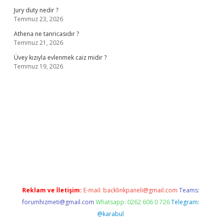
Jury duty nedir ?
Temmuz 23, 2026
Athena ne tanricasıdır ?
Temmuz 21, 2026
Üvey kızıyla evlenmek caiz midir ?
Temmuz 19, 2026
adresi
www.betexper.xyz/
Reklam ve İletişim:
E-mail:
backlinkpaneli@gmail.com
Teams:
forumhizmeti@gmail.com
Whatsapp: 0262 606 0 726
Telegram:
@karabul