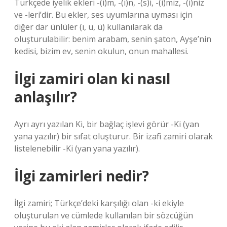
Türkçede iyelik ekleri -(i)m, -(i)n, -(s)i, -(i)miz, -(i)niz
ve -leri’dir. Bu ekler, ses uyumlarına uyması için
diğer dar ünlüler (ı, u, ü) kullanılarak da
oluşturulabilir: benim arabam, senin şaton, Ayşe’nin
kedisi, bizim ev, senin okulun, onun mahallesi.
İlgi zamiri olan ki nasıl
anlaşılır?
Ayrı ayrı yazılan Ki, bir bağlaç işlevi görür -Ki (yan
yana yazılır) bir sıfat oluşturur. Bir izafi zamiri olarak
listelenebilir -Ki (yan yana yazılır).
İlgi zamirleri nedir?
İlgi zamiri; Türkçe’deki karşılığı olan -ki ekiyle
oluşturulan ve cümlede kullanılan bir sözcüğün