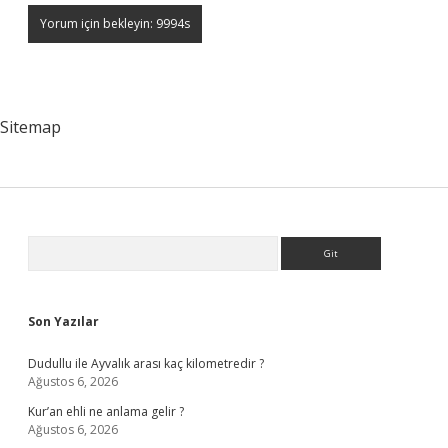
Sitemap
Sidebar
Arama
Son Yazılar
Dudullu ile Ayvalık arası kaç kilometredir ?
Ağustos 6, 2026
Kur’an ehli ne anlama gelir ?
Ağustos 6, 2026