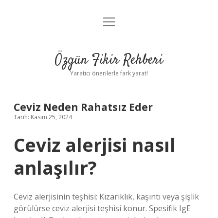
menüyü
Gizlilik Politikası
aç
Hakkımızda
Özgün Fikir Rehberi
Yasal Uyarı
Yaratıcı önerilerle fark yarat!
Ceviz Neden Rahatsız Eder
Tarih: Kasım 25, 2024
Ceviz alerjisi nasıl
anlaşılır?
Ceviz alerjisinin teşhisi: Kızarıklık, kaşıntı veya şişlik
görülürse ceviz alerjisi teşhisi konur. Spesifik IgE