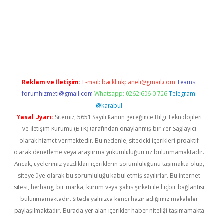
dresi
www.betexper.xyz/
Reklam ve İletişim:
E-mail:
backlinkpaneli@gmail.com
Teams:
forumhizmeti@gmail.com
Whatsapp: 0262 606 0 726
Telegram:
@karabul
Yasal Uyarı:
Sitemiz, 5651 Sayılı Kanun gereğince Bilgi Teknolojileri
ve İletişim Kurumu (BTK) tarafından onaylanmış bir Yer Sağlayıcı
olarak hizmet vermektedir. Bu nedenle, sitedeki içerikleri proaktif
olarak denetleme veya araştırma yükümlülüğümüz bulunmamaktadır.
Ancak, üyelerimiz yazdıkları içeriklerin sorumluluğunu taşımakta olup,
siteye üye olarak bu sorumluluğu kabul etmiş sayılırlar. Bu internet
sitesi, herhangi bir marka, kurum veya şahıs şirketi ile hiçbir bağlantısı
bulunmamaktadır. Sitede yalnızca kendi hazırladığımız makaleler
paylaşılmaktadır. Burada yer alan içerikler haber niteliği taşımamakta