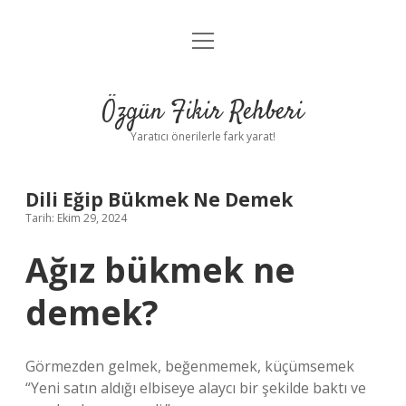
menüyü
Gizlilik Politikası
aç
Hakkımızda
Özgün Fikir Rehberi
Yasal Uyarı
Yaratıcı önerilerle fark yarat!
Dili Eğip Bükmek Ne Demek
Tarih: Ekim 29, 2024
Ağız bükmek ne
demek?
Görmezden gelmek, beğenmemek, küçümsemek
“Yeni satın aldığı elbiseye alaycı bir şekilde baktı ve