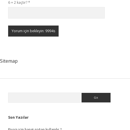
6 + 2 kaçtır?
*
Sitemap
Sidebar
Arama
Son Yazılar
Piyazı için hangi soğan kullanılır ?