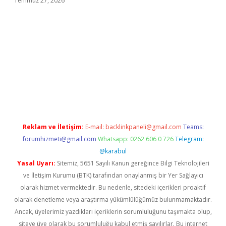
Temmuz 27, 2026
ş adresi
www.betexper.xyz/
Reklam ve İletişim:
E-mail:
backlinkpaneli@gmail.com
Teams:
forumhizmeti@gmail.com
Whatsapp: 0262 606 0 726
Telegram:
@karabul
Yasal Uyarı:
Sitemiz, 5651 Sayılı Kanun gereğince Bilgi Teknolojileri
ve İletişim Kurumu (BTK) tarafından onaylanmış bir Yer Sağlayıcı
olarak hizmet vermektedir. Bu nedenle, sitedeki içerikleri proaktif
olarak denetleme veya araştırma yükümlülüğümüz bulunmamaktadır.
Ancak, üyelerimiz yazdıkları içeriklerin sorumluluğunu taşımakta olup,
siteye üye olarak bu sorumluluğu kabul etmiş sayılırlar. Bu internet