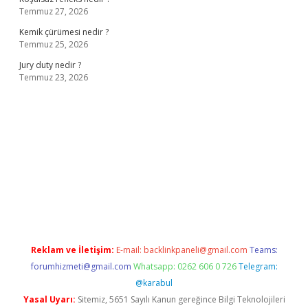
Temmuz 27, 2026
Kemik çürümesi nedir ?
Temmuz 25, 2026
Jury duty nedir ?
Temmuz 23, 2026
adresi
www.betexper.xyz/
Reklam ve İletişim:
E-mail:
backlinkpaneli@gmail.com
Teams:
forumhizmeti@gmail.com
Whatsapp: 0262 606 0 726
Telegram:
@karabul
Yasal Uyarı:
Sitemiz, 5651 Sayılı Kanun gereğince Bilgi Teknolojileri