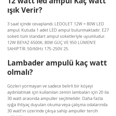
12 watt led ampul Kaç watt
ışık Verir?
3 saat içinde cevaplandı. LEDOLET 12W = 80W LED
ampul. Kutuda 1 adet LED ampul bulunmaktadır. E27
soketi tüm standart ampul soketleriyle uyumludur.
12W BEYAZ 6500K, 80W GÜÇ VE 950 LÜMEN’E
SAHİPTİR. 50/60Hz 175-250V 25.
Lambader ampulü kaç watt
olmalı?
Gözleri yormayan ve sadece belirli bir köşeyi
aydınlatmak için kullanılan zemin lambaları için 20 ila
30 watt arasında ampuller seçilmelidir. Daha fazla
ışığa ihtiyaç duyulan okuma veya çalışma odalarında
30 watt’ın üzerinde çıkışa sahip ampuller tercih