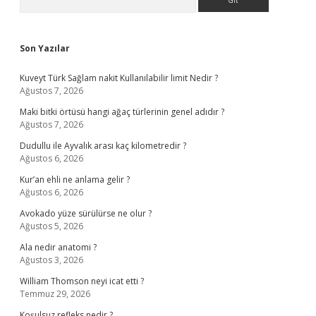
Sidebar
Son Yazılar
Kuveyt Türk Sağlam nakit Kullanılabilir limit Nedir ?
Ağustos 7, 2026
Maki bitki örtüsü hangi ağaç türlerinin genel adıdır ?
Ağustos 7, 2026
Dudullu ile Ayvalık arası kaç kilometredir ?
Ağustos 6, 2026
Kur’an ehli ne anlama gelir ?
Ağustos 6, 2026
Avokado yüze sürülürse ne olur ?
Ağustos 5, 2026
Ala nedir anatomi ?
Ağustos 3, 2026
William Thomson neyi icat etti ?
Temmuz 29, 2026
Koşulsuz refleks nedir ?