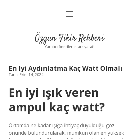
menüyü
Gizlilik Politikası
aç
Hakkımızda
Özgün Fikir Rehberi
Yasal Uyarı
Yaratıcı önerilerle fark yarat!
En Iyi Aydınlatma Kaç Watt Olmalı
Tarih: Ekim 14, 2024
En iyi ışık veren
ampul kaç watt?
Ortamda ne kadar ışığa ihtiyaç duyulduğu göz
önünde bulundurularak, mümkün olan en yüksek