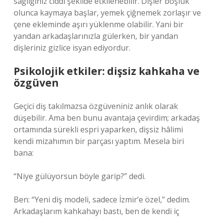
sağlığınız ciddi şekilde etkilenebilir. Dişler boşluk
olunca kaymaya başlar, yemek çiğnemek zorlaşır ve
çene ekleminde aşırı yüklenme olabilir. Yani bir
yandan arkadaşlarınızla gülerken, bir yandan
dişleriniz gizlice isyan ediyordur.
Psikolojik etkiler: dişsiz kahkaha ve
özgüven
Geçici diş takılmazsa özgüveniniz anlık olarak
düşebilir. Ama ben bunu avantaja çevirdim; arkadaş
ortamında sürekli espri yaparken, dişsiz hâlimi
kendi mizahımın bir parçası yaptım. Mesela biri
bana:
“Niye gülüyorsun böyle garip?” dedi.
Ben: “Yeni diş modeli, sadece İzmir’e özel,” dedim.
Arkadaşlarım kahkahayı bastı, ben de kendi iç