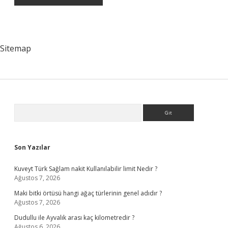
Sitemap
Sidebar
Arama
Son Yazılar
Kuveyt Türk Sağlam nakit Kullanılabilir limit Nedir ?
Ağustos 7, 2026
Maki bitki örtüsü hangi ağaç türlerinin genel adıdır ?
Ağustos 7, 2026
Dudullu ile Ayvalık arası kaç kilometredir ?
Ağustos 6, 2026