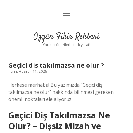
menüyü
Gizlilik Politikası
aç
Hakkımızda
Özgün Fikir Rehberi
Yasal Uyarı
Yaratıcı önerilerle fark yarat!
Geçici diş takılmazsa ne olur ?
Tarih: Haziran 11, 2026
Herkese merhaba! Bu yazımızda “Geçici diş
takılmazsa ne olur” hakkında bilinmesi gereken
önemli noktaları ele alıyoruz.
Geçici Diş Takılmazsa Ne
Olur? – Dişsiz Mizah ve