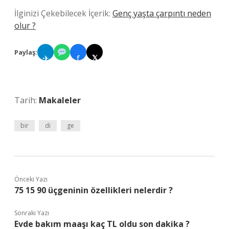
İlginizi Çekebilecek İçerik:
Genç yaşta çarpıntı neden
olur ?
Paylaş:
✈
f
𝕏
Tarih:
Makaleler
bir
di
ge
Önceki Yazı
75 15 90 üçgeninin özellikleri nelerdir ?
Sonraki Yazı
Evde bakım maaşı kaç TL oldu son dakika ?