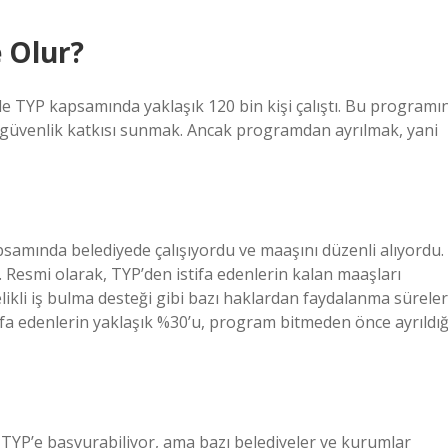
 Olur?
de TYP kapsamında yaklaşık 120 bin kişi çalıştı. Bu programı
yal güvenlik katkısı sunmak. Ancak programdan ayrılmak, yani
samında belediyede çalışıyordu ve maaşını düzenli alıyordu.
ti. Resmi olarak, TYP’den istifa edenlerin kalan maaşları
likli iş bulma desteği gibi bazı haklardan faydalanma süreler
stifa edenlerin yaklaşık %30’u, program bitmeden önce ayrıldığ
ar TYP’e başvurabiliyor, ama bazı belediyeler ve kurumlar