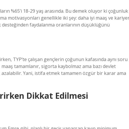
rın %65’i 18-29 yaş arasında. Bu demek oluyor ki çoğunluk
 motivasyonları genellikle iki şey: daha iyi maaş ve kariye
izlik desteğinden faydalanma oranlarının düşüklüğünü
lirken, TYP’te çalışan gençlerin çoğunun kafasında aynı soru
le: maaş tamamlanır, sigorta kaybolmaz ama bazı devlet
k azalabilir. Yani, istifa etmek tamamen özgür bir karar ama
erirken Dikkat Edilmesi
aşım Emre gibi, planlı bir geçiş yaparsan kayıp minimum