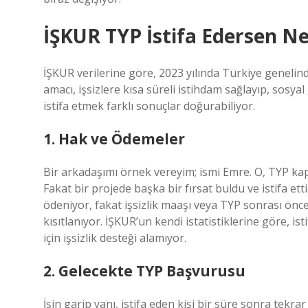
İŞKUR TYP İstifa Edersen Ne
İŞKUR verilerine göre, 2023 yılında Türkiye genelin
amacı, işsizlere kısa süreli istihdam sağlayıp, sos
istifa etmek farklı sonuçlar doğurabiliyor.
1. Hak ve Ödemeler
Bir arkadaşımı örnek vereyim; ismi Emre. O, TYP kap
Fakat bir projede başka bir fırsat buldu ve istifa et
ödeniyor, fakat işsizlik maaşı veya TYP sonrası önce
kısıtlanıyor. İŞKUR’un kendi istatistiklerine göre, i
için işsizlik desteği alamıyor.
2. Gelecekte TYP Başvurusu
İşin garip yanı, istifa eden kişi bir süre sonra tekr