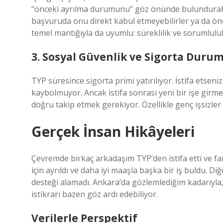
“önceki ayrılma durumunu” göz önünde bulundurabil
başvuruda onu direkt kabul etmeyebilirler ya da önc
temel mantığıyla da uyumlu: süreklilik ve sorumluluk 
3. Sosyal Güvenlik ve Sigorta Duru
TYP süresince sigorta primi yatırılıyor. İstifa etseniz
kaybolmuyor. Ancak istifa sonrası yeni bir işe girme
doğru takip etmek gerekiyor. Özellikle genç işsizler i
Gerçek İnsan Hikâyeleri
Çevremde birkaç arkadaşım TYP’den istifa etti ve farklı
için ayrıldı ve daha iyi maaşla başka bir iş buldu. Diğe
desteği alamadı. Ankara’da gözlemlediğim kadarıyla, 
istikrarı bazen göz ardı edebiliyor.
Verilerle Perspektif