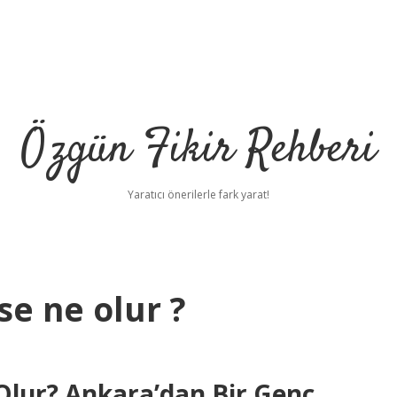
Özgün Fikir Rehberi
Yaratıcı önerilerle fark yarat!
se ne olur ?
Olur? Ankara’dan Bir Genç