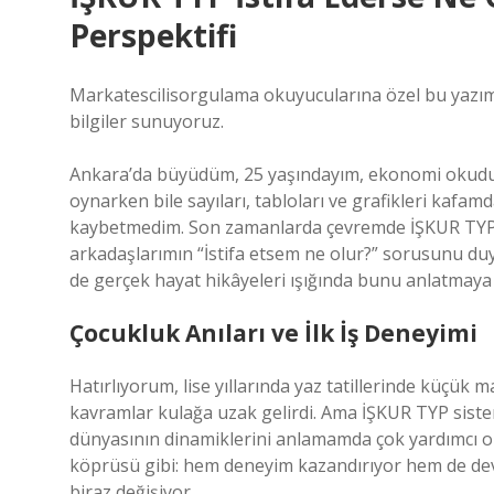
Perspektifi
Markatescilisorgulama okuyucularına özel bu yazımı
bilgiler sunuyoruz.
Ankara’da büyüdüm, 25 yaşındayım, ekonomi okudu
oynarken bile sayıları, tabloları ve grafikleri kafa
kaybetmedim. Son zamanlarda çevremde İŞKUR TYP
arkadaşlarımın “İstifa etsem ne olur?” sorusunu du
de gerçek hayat hikâyeleri ışığında bunu anlatmaya
Çocukluk Anıları ve İlk İş Deneyimi
Hatırlıyorum, lise yıllarında yaz tatillerinde küçük 
kavramlar kulağa uzak gelirdi. Ama İŞKUR TYP siste
dünyasının dinamiklerini anlamamda çok yardımcı ol
köprüsü gibi: hem deneyim kazandırıyor hem de devle
biraz değişiyor.