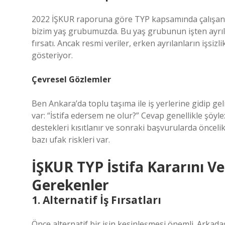
2022 İŞKUR raporuna göre TYP kapsamında çalışanla
bizim yaş grubumuzda. Bu yaş grubunun işten ayrılma
fırsatı. Ancak resmi veriler, erken ayrılanların işs
gösteriyor.
Çevresel Gözlemler
Ben Ankara’da toplu taşıma ile iş yerlerine gidip ge
var: “İstifa edersem ne olur?” Cevap genellikle şöy
destekleri kısıtlanır ve sonraki başvurularda önceli
bazı ufak riskleri var.
İŞKUR TYP İstifa Kararını V
Gerekenler
1. Alternatif İş Fırsatları
Önce alternatif bir işin kesinleşmesi önemli. Arkad