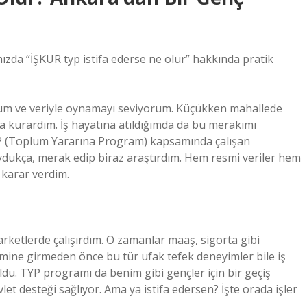
zda “İŞKUR typ istifa ederse ne olur” hakkında pratik
m ve veriyle oynamayı seviyorum. Küçükken mahallede
mda kurardım. İş hayatına atıldığımda da bu merakımı
 (Toplum Yararına Program) kapsamında çalışan
ydukça, merak edip biraz araştırdım. Hem resmi veriler hem
 karar verdim.
marketlerde çalışırdım. O zamanlar maaş, sigorta gibi
mine girmeden önce bu tür ufak tefek deneyimler bile iş
du. TYP programı da benim gibi gençler için bir geçiş
t desteği sağlıyor. Ama ya istifa edersen? İşte orada işler