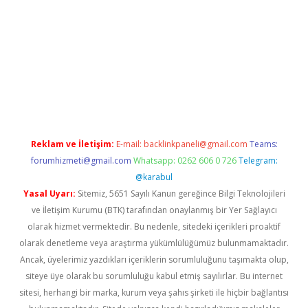
resi
www.betexper.xyz/
Reklam ve İletişim:
E-mail:
backlinkpaneli@gmail.com
Teams:
forumhizmeti@gmail.com
Whatsapp: 0262 606 0 726
Telegram:
@karabul
Yasal Uyarı:
Sitemiz, 5651 Sayılı Kanun gereğince Bilgi Teknolojileri
ve İletişim Kurumu (BTK) tarafından onaylanmış bir Yer Sağlayıcı
olarak hizmet vermektedir. Bu nedenle, sitedeki içerikleri proaktif
olarak denetleme veya araştırma yükümlülüğümüz bulunmamaktadır.
Ancak, üyelerimiz yazdıkları içeriklerin sorumluluğunu taşımakta olup,
siteye üye olarak bu sorumluluğu kabul etmiş sayılırlar. Bu internet
sitesi, herhangi bir marka, kurum veya şahıs şirketi ile hiçbir bağlantısı