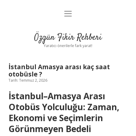
menüyü
Gizlilik Politikası
aç
Hakkımızda
Özgün Fikir Rehberi
Yasal Uyarı
Yaratıcı önerilerle fark yarat!
İstanbul Amasya arası kaç saat
otobüsle ?
Tarih: Temmuz 2, 2026
İstanbul–Amasya Arası
Otobüs Yolculuğu: Zaman,
Ekonomi ve Seçimlerin
Görünmeyen Bedeli