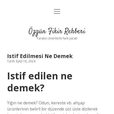
menüyü
Gizlilik Politikası
aç
Hakkımızda
Özgün Fikir Rehberi
Yasal Uyarı
Yaratıcı önerilerle fark yarat!
Istif Edilmesi Ne Demek
Tarih: Eylül 18, 2024
Istif edilen ne
demek?
Yığın ne demek? Odun, kereste vb. ahşap
ürünlerinin belirli bir düzende üst üste dizilerek