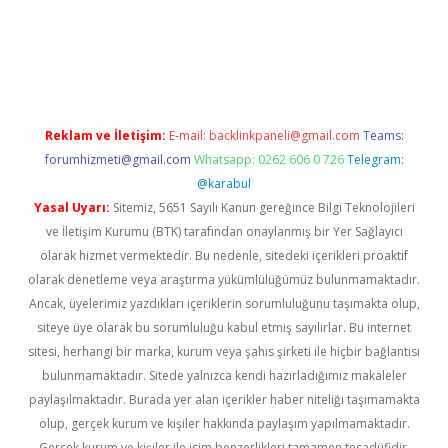
i
www.betexper.xyz/
Reklam ve İletişim:
E-mail:
backlinkpaneli@gmail.com
Teams:
forumhizmeti@gmail.com
Whatsapp: 0262 606 0 726
Telegram:
@karabul
Yasal Uyarı:
Sitemiz, 5651 Sayılı Kanun gereğince Bilgi Teknolojileri
ve İletişim Kurumu (BTK) tarafından onaylanmış bir Yer Sağlayıcı
olarak hizmet vermektedir. Bu nedenle, sitedeki içerikleri proaktif
olarak denetleme veya araştırma yükümlülüğümüz bulunmamaktadır.
Ancak, üyelerimiz yazdıkları içeriklerin sorumluluğunu taşımakta olup,
siteye üye olarak bu sorumluluğu kabul etmiş sayılırlar. Bu internet
sitesi, herhangi bir marka, kurum veya şahıs şirketi ile hiçbir bağlantısı
bulunmamaktadır. Sitede yalnızca kendi hazırladığımız makaleler
paylaşılmaktadır. Burada yer alan içerikler haber niteliği taşımamakta
olup, gerçek kurum ve kişiler hakkında paylaşım yapılmamaktadır.
Gerçek kurum ve kişiler ile isim benzerlikleri tamamen tesadüfidir.