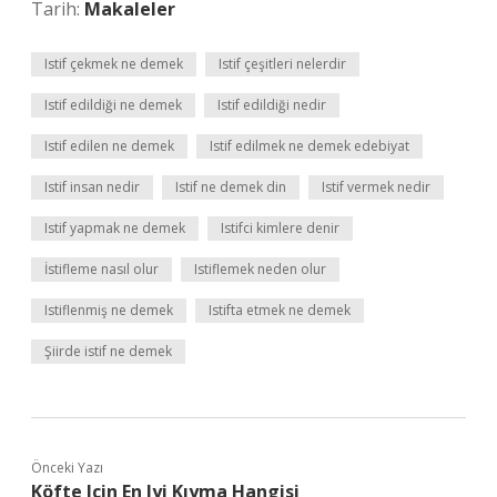
Tarih:
Makaleler
Istif çekmek ne demek
Istif çeşitleri nelerdir
Istif edildiği ne demek
Istif edildiği nedir
Istif edilen ne demek
Istif edilmek ne demek edebiyat
Istif insan nedir
Istif ne demek din
Istif vermek nedir
Istif yapmak ne demek
Istifci kimlere denir
İstifleme nasıl olur
Istiflemek neden olur
Istiflenmiş ne demek
Istifta etmek ne demek
Şiirde istif ne demek
Önceki Yazı
Köfte Için En Iyi Kıyma Hangisi