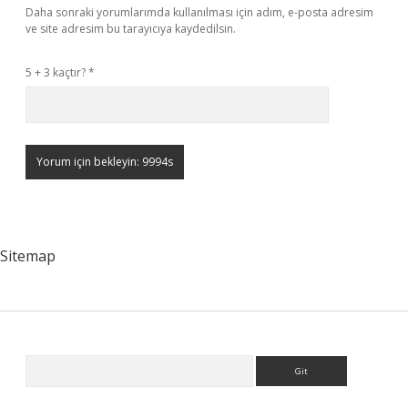
Daha sonraki yorumlarımda kullanılması için adım, e-posta adresim
ve site adresim bu tarayıcıya kaydedilsin.
5 + 3 kaçtır?
*
Sitemap
Sidebar
Arama