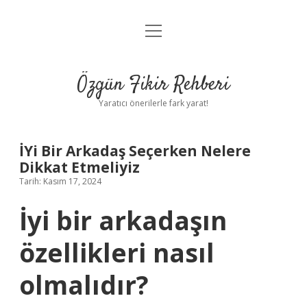
menüyü
Gizlilik Politikası
aç
Hakkımızda
Özgün Fikir Rehberi
Yasal Uyarı
Yaratıcı önerilerle fark yarat!
İYi Bir Arkadaş Seçerken Nelere
Dikkat Etmeliyiz
Tarih: Kasım 17, 2024
İyi bir arkadaşın
özellikleri nasıl
olmalıdır?