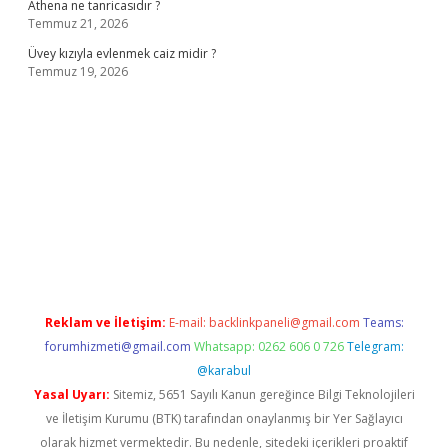
Athena ne tanricasıdır ?
Temmuz 21, 2026
Üvey kızıyla evlenmek caiz midir ?
Temmuz 19, 2026
resi
www.betexper.xyz/
Reklam ve İletişim:
E-mail:
backlinkpaneli@gmail.com
Teams:
forumhizmeti@gmail.com
Whatsapp: 0262 606 0 726
Telegram:
@karabul
Yasal Uyarı:
Sitemiz, 5651 Sayılı Kanun gereğince Bilgi Teknolojileri
ve İletişim Kurumu (BTK) tarafından onaylanmış bir Yer Sağlayıcı
olarak hizmet vermektedir. Bu nedenle, sitedeki içerikleri proaktif