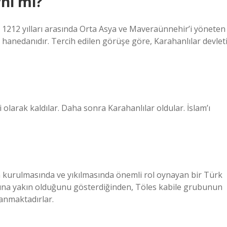
ynı mı?
le 1212 yılları arasında Orta Asya ve Maveraünnehir’i yöneten
 hanedanıdır. Tercih edilen görüşe göre, Karahanlılar devlet
olarak kaldılar. Daha sonra Karahanlılar oldular. İslam’ı
in kurulmasında ve yıkılmasında önemli rol oynayan bir Türk
anına yakın olduğunu gösterdiğinden, Töles kabile grubunun
lanmaktadırlar.