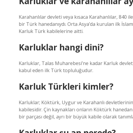
Karluklar ve karahanlılar a
Karahanlılar devleti veya kısaca Karahanlılar, 840 i
bir Türk hanedanıydı. Orta Asya’da kurulan ilk İslam
Karluk Türk kabilelerine aitti.
Karluklar hangi dini?
Karluklar, Talas Muharebesi’ne kadar Karluk devleti 
kabul eden ilk Türk topluluğudur.
Karluk Türkleri kimler?
Karluklar; Köktürk, Uygur ve Karahanlı devletlerin
kabilesidir. Çin kaynakları onların Köktürk haned
bir parçası değil, ayrı bir büyük kabile olarak tanım
Karluklar şu an nerede?