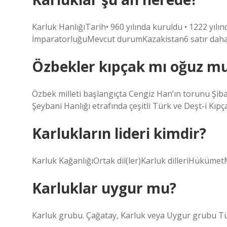
Karluk HanlığıTarih• 960 yılında kuruldu • 1222 yılı
İmparatorluğuMevcut durumKazakistan6 satır dah
Özbekler kıpçak mı oğuz m
Özbek milleti başlangıçta Cengiz Han’ın torunu Şi
Şeybani Hanlığı etrafında çeşitli Türk ve Deşt-i Kıp
Karlukların lideri kimdir?
Karluk KağanlığıOrtak dil(ler)Karluk dilleriHüküm
Karluklar uygur mu?
Karluk grubu. Çağatay, Karluk veya Uygur grubu Türk