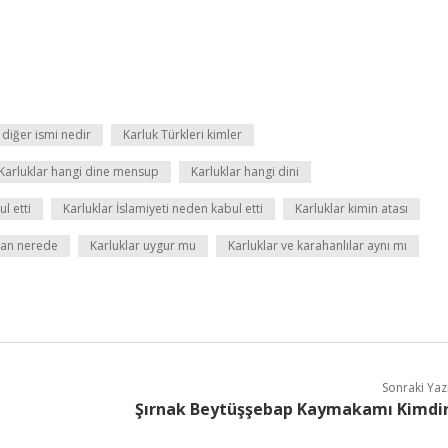
 diğer ismi nedir
Karluk Türkleri kimler
Karluklar hangi dine mensup
Karluklar hangi dini
l etti
Karluklar İslamiyeti neden kabul etti
Karluklar kimin atası
u an nerede
Karluklar uygur mu
Karluklar ve karahanlılar aynı mı
Sonraki Yaz
Şırnak Beytüşşebap Kaymakamı Kimdi