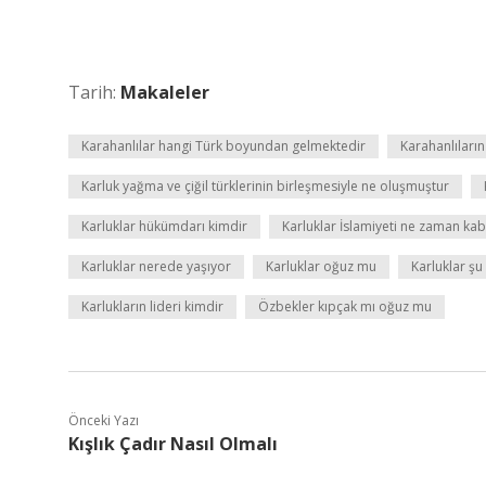
Tarih:
Makaleler
Karahanlılar hangi Türk boyundan gelmektedir
Karahanlıların
Karluk yağma ve çiğil türklerinin birleşmesiyle ne oluşmuştur
Karluklar hükümdarı kimdir
Karluklar İslamiyeti ne zaman kabu
Karluklar nerede yaşıyor
Karluklar oğuz mu
Karluklar ş
Karlukların lideri kimdir
Özbekler kıpçak mı oğuz mu
Önceki Yazı
Kışlık Çadır Nasıl Olmalı