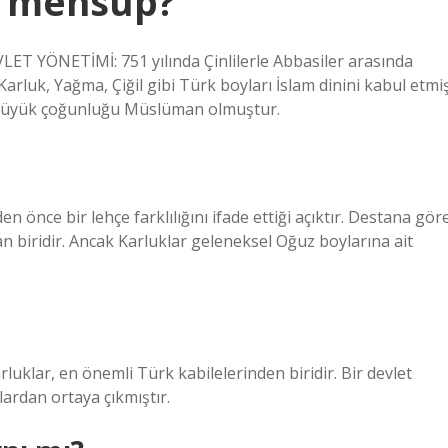
e mensup?
YÖNETİMİ: 751 yılında Çinlilerle Abbasiler arasında
Karluk, Yağma, Çiğil gibi Türk boyları İslam dinini kabul etmi
in büyük çoğunluğu Müslüman olmuştur.
en önce bir lehçe farklılığını ifade ettiği açıktır. Destana gör
n biridir. Ancak Karluklar geleneksel Oğuz boylarına ait
arluklar, en önemli Türk kabilelerinden biridir. Bir devlet
ardan ortaya çıkmıştır.