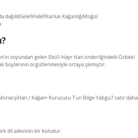
nda dağıldıSelefiHalefiKarluk KağanlığıMoğol
a
u?
ban’ın soyundan gelen Ebü’l-Hayr Han önderliğindeki Özbek/
çak boylarının örgütlenmesiyle ortaya çıkmıştır.
etMonarşiHan / Kağan• Kurucusu Tun Bilge Yabgu7 satır daha
 dil ailesinin bir koludur.