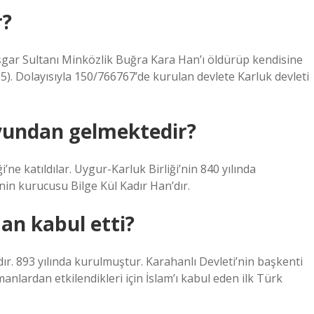
r?
şgar Sultanı Minközlik Buğra Kara Han’ı öldürüp kendisine
). Dolayısıyla 150/766767’de kurulan devlete Karluk devleti
yundan gelmektedir?
i’ne katıldılar. Uygur-Karluk Birliği’nin 840 yılında
nin kurucusu Bilge Kül Kadır Han’dır.
an kabul etti?
ır. 893 yılında kurulmuştur. Karahanlı Devleti’nin başkenti
nlardan etkilendikleri için İslam’ı kabul eden ilk Türk