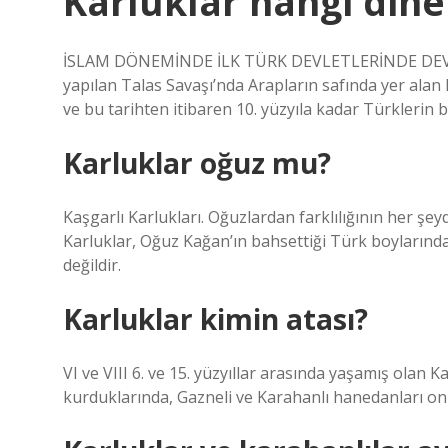
Karluklar hangi din
İSLAM DÖNEMİNDE İLK TÜRK DEVLETLERİNDE DEVLET 
yapılan Talas Savaşı’nda Arapların safında yer alan 
ve bu tarihten itibaren 10. yüzyıla kadar Türkler
Karluklar oğuz mu?
Kaşgarlı Karlukları. Oğuzlardan farklılığının her şeyd
Karluklar, Oğuz Kağan’ın bahsettiği Türk boylarında
değildir.
Karluklar kimin atası?
VI ve VIII 6. ve 15. yüzyıllar arasında yaşamış olan K
kurduklarında, Gazneli ve Karahanlı hanedanları onl