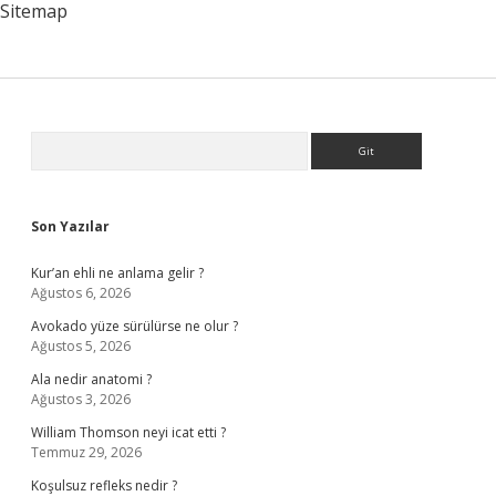
Sitemap
Sidebar
Arama
Son Yazılar
Kur’an ehli ne anlama gelir ?
Ağustos 6, 2026
Avokado yüze sürülürse ne olur ?
Ağustos 5, 2026
Ala nedir anatomi ?
Ağustos 3, 2026
William Thomson neyi icat etti ?
Temmuz 29, 2026
Koşulsuz refleks nedir ?