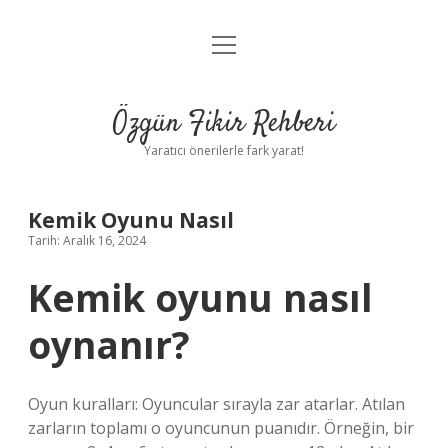
menüyü
Gizlilik Politikası
aç
Hakkımızda
Özgün Fikir Rehberi
Yasal Uyarı
Yaratıcı önerilerle fark yarat!
Kemik Oyunu Nasıl
Tarih: Aralık 16, 2024
Kemik oyunu nasıl
oynanır?
Oyun kuralları: Oyuncular sırayla zar atarlar. Atılan
zarların toplamı o oyuncunun puanıdır. Örneğin, bir