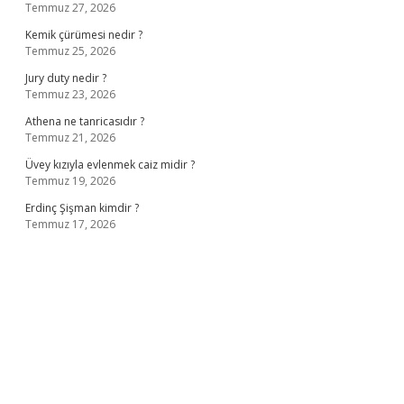
Temmuz 27, 2026
Kemik çürümesi nedir ?
Temmuz 25, 2026
Jury duty nedir ?
Temmuz 23, 2026
Athena ne tanricasıdır ?
Temmuz 21, 2026
Üvey kızıyla evlenmek caiz midir ?
Temmuz 19, 2026
Erdinç Şişman kimdir ?
Temmuz 17, 2026
 adresi
www.betexper.xyz/