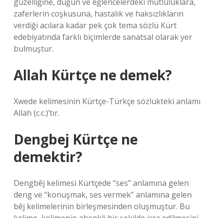
güzelliğine, düğün ve eğlencelerdeki mutluluklara,
zaferlerin coşkusuna, hastalık ve haksızlıkların
verdiği acılara kadar pek çok tema sözlü Kürt
edebiyatında farklı biçimlerde sanatsal olarak yer
bulmuştur.
Allah Kürtçe ne demek?
Xwede kelimesinin Kürtçe-Türkçe sözlükteki anlamı
Allah (c.c.)’tır.
Dengbej Kürtçe ne
demektir?
Dengbêj kelimesi Kürtçede “ses” anlamına gelen
deng ve “konuşmak, ses vermek” anlamına gelen
bêj kelimelerinin birleşmesinden oluşmuştur. Bu