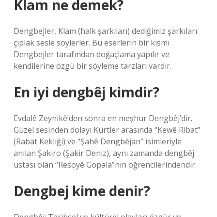
Klam ne demek?
Dengbejler, Klam (halk şarkıları) dediğimiz şarkıları
çıplak sesle söylerler. Bu eserlerin bir kısmı
Dengbejler tarafından doğaçlama yapılır ve
kendilerine özgü bir söyleme tarzları vardır.
En iyi dengbêj kimdir?
Evdalê Zeynikê’den sonra en meşhur Dengbêj’dir.
Güzel sesinden dolayı Kürtler arasında “Kewê Ribat”
(Rabat Kekliği) ve “Şahê Dengbêjan” isimleriyle
anılan Şakiro (Şakir Deniz), aynı zamanda dengbêj
ustası olan “Resoyê Gopala”nın öğrencilerindendir.
Dengbej kime denir?