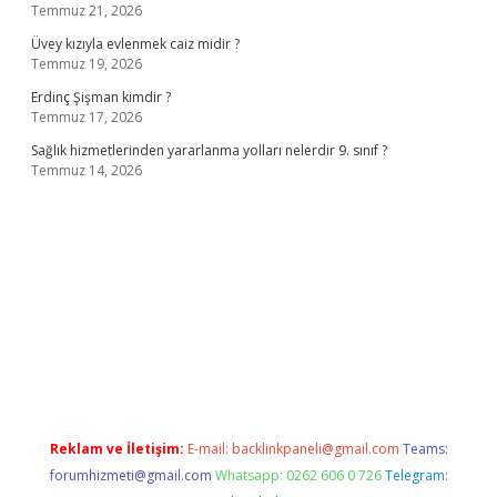
Temmuz 21, 2026
Üvey kızıyla evlenmek caiz midir ?
Temmuz 19, 2026
Erdinç Şişman kimdir ?
Temmuz 17, 2026
Sağlık hizmetlerinden yararlanma yolları nelerdir 9. sınıf ?
Temmuz 14, 2026
ş adresi
www.betexper.xyz/
Reklam ve İletişim:
E-mail:
backlinkpaneli@gmail.com
Teams:
forumhizmeti@gmail.com
Whatsapp: 0262 606 0 726
Telegram: