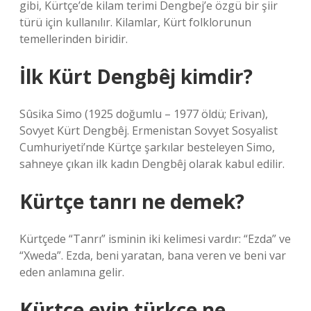
gibi, Kürtçe’de kilam terimi Dengbej’e özgü bir şiir
türü için kullanılır. Kilamlar, Kürt folklorunun
temellerinden biridir.
İlk Kürt Dengbêj kimdir?
Sûsika Simo (1925 doğumlu – 1977 öldü; Erivan),
Sovyet Kürt Dengbêj. Ermenistan Sovyet Sosyalist
Cumhuriyeti’nde Kürtçe şarkılar besteleyen Simo,
sahneye çıkan ilk kadın Dengbêj olarak kabul edilir.
Kürtçe tanrı ne demek?
Kürtçede “Tanrı” isminin iki kelimesi vardır: “Ezda” ve
“Xweda”. Ezda, beni yaratan, bana veren ve beni var
eden anlamına gelir.
Kürtçe evin türkçe ne