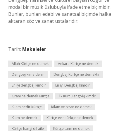
Dengbêj; Tarihsel ve kültürel olayları özgür ve
modal bir müzik üslubuyla ifade etme biçimidir.
Bunlar, bunları edebi ve sanatsal biçimde halka
aktaran söz ve sanat ustalarıdır.
Tarih:
Makaleler
Allah Kürtçe ne demek
Ankara Kürtçe ne demek
Dengbej kime denir
Dengbej Kürtçe ne demektir
En iyi dengbêj kimdir
En iyi Dengbej kimdir
Grani ne demek Kürtçe
İlk Kürt Dengbêj kimdir
Kilam nedir Kürtçe
Kilam ve stran ne demek
Klam ne demek
Kürtçe evin türkçe ne demek
Kürtçe hangi dil aile
Kürtçe tanrı ne demek