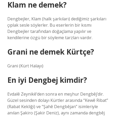
Klam ne demek?
Dengbejler, Klam (halk şarkıları) dediğimiz şarkıları
çıplak sesle söylerler. Bu eserlerin bir kısmı
Dengbejler tarafından doğaçlama yapılır ve
kendilerine özgü bir söyleme tarzları vardır.
Grani ne demek Kürtçe?
Grani (Kürt Halayı)
En iyi Dengbej kimdir?
Evdalê Zeynikê’den sonra en meşhur Dengbêj’dir.
Güzel sesinden dolayı Kürtler arasında “Kewê Ribat”
(Rabat Kekliği) ve “Şahê Dengbêjan” isimleriyle
anılan Şakiro (Şakir Deniz), aynı zamanda dengbêj