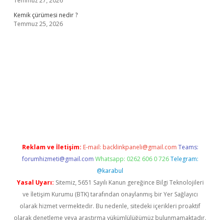
Temmuz 27, 2026
Kemik çürümesi nedir ?
Temmuz 25, 2026
riş adresi
www.betexper.xyz/
Reklam ve İletişim:
E-mail:
backlinkpaneli@gmail.com
Teams:
forumhizmeti@gmail.com
Whatsapp: 0262 606 0 726
Telegram:
@karabul
Yasal Uyarı:
Sitemiz, 5651 Sayılı Kanun gereğince Bilgi Teknolojileri
ve İletişim Kurumu (BTK) tarafından onaylanmış bir Yer Sağlayıcı
olarak hizmet vermektedir. Bu nedenle, sitedeki içerikleri proaktif
olarak denetleme veya araştırma yükümlülüğümüz bulunmamaktadır.