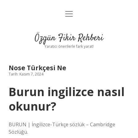
menüyü
Gizlilik Politikası
aç
Hakkımızda
Özgün Fikir Rehberi
Yasal Uyarı
Yaratıcı önerilerle fark yarat!
Nose Türkçesi Ne
Tarih: Kasım 7, 2024
Burun ingilizce nasıl
okunur?
BURUN | İngilizce-Türkçe sözlük – Cambridge
Sözlüğü.