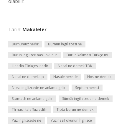
olabilir.
Tarih:
Makaleler
Burnumuz nedir
Burnun İngilizcesi ne
Burun ingilizce nasıl okunur
Burun kelimesi Türkçe mi
Headin Türkçesi nedir
Nasal ne demek TDK
Nasal ne demek tıp
Nasale nerede
Nos ne demek
Nose ingilizcede ne anlama gelir
Septum neresi
Stomach ne anlama gelir
Sümük ingilizcede ne demek
Th nasıl telaffuz edilir
Tıpta burun ne demek
Yüz ingilizcede ne
Yüz nasıl okunur İngilizce