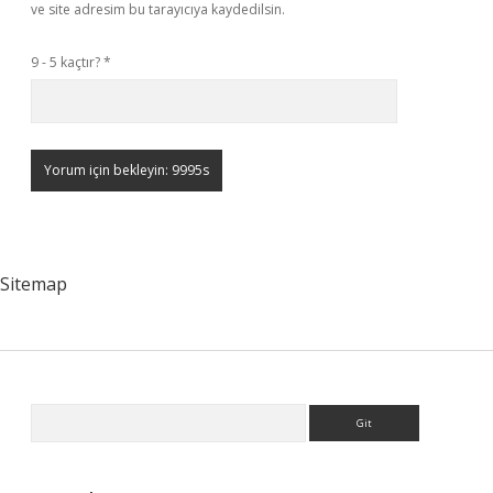
ve site adresim bu tarayıcıya kaydedilsin.
9 - 5 kaçtır?
*
Sitemap
Sidebar
Arama