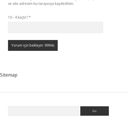
ve site adresim bu tarayıcıya kaydedilsin.
10 - 4 kaçtır?
*
Sitemap
Sidebar
Arama