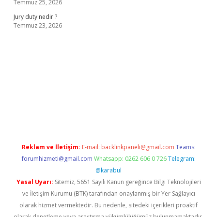
Temmuz 25, 2026
Jury duty nedir ?
Temmuz 23, 2026
dresi
www.betexper.xyz/
Reklam ve İletişim:
E-mail:
backlinkpaneli@gmail.com
Teams:
forumhizmeti@gmail.com
Whatsapp: 0262 606 0 726
Telegram:
@karabul
Yasal Uyarı:
Sitemiz, 5651 Sayılı Kanun gereğince Bilgi Teknolojileri
ve İletişim Kurumu (BTK) tarafından onaylanmış bir Yer Sağlayıcı
olarak hizmet vermektedir. Bu nedenle, sitedeki içerikleri proaktif
olarak denetleme veya araştırma yükümlülüğümüz bulunmamaktadır.