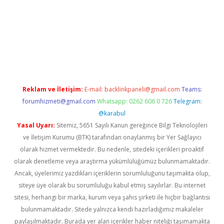
dresi
www.betexper.xyz/
Reklam ve İletişim:
E-mail:
backlinkpaneli@gmail.com
Teams:
forumhizmeti@gmail.com
Whatsapp: 0262 606 0 726
Telegram:
@karabul
Yasal Uyarı:
Sitemiz, 5651 Sayılı Kanun gereğince Bilgi Teknolojileri
ve İletişim Kurumu (BTK) tarafından onaylanmış bir Yer Sağlayıcı
olarak hizmet vermektedir. Bu nedenle, sitedeki içerikleri proaktif
olarak denetleme veya araştırma yükümlülüğümüz bulunmamaktadır.
Ancak, üyelerimiz yazdıkları içeriklerin sorumluluğunu taşımakta olup,
siteye üye olarak bu sorumluluğu kabul etmiş sayılırlar. Bu internet
sitesi, herhangi bir marka, kurum veya şahıs şirketi ile hiçbir bağlantısı
bulunmamaktadır. Sitede yalnızca kendi hazırladığımız makaleler
paylaşılmaktadır. Burada yer alan içerikler haber niteliği taşımamakta