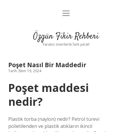
menüyü
Gizlilik Politikası
aç
Hakkımızda
Özgün Fikir Rehberi
Yasal Uyarı
Yaratıcı önerilerle fark yarat!
Poşet Nasıl Bir Maddedir
Tarih: Ekim 19, 2024
Poşet maddesi
nedir?
Plastik torba (naylon) nedir? Petrol türevi
polietilenden ve plastik atıkların ikincil