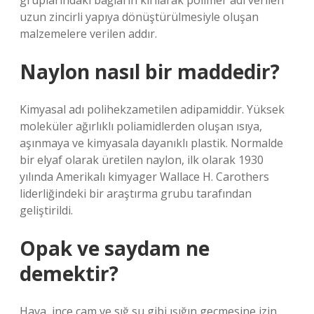
gruplarındaki bağların kırılarak polimer adı verilen
uzun zincirli yapıya dönüştürülmesiyle oluşan
malzemelere verilen addır.
Naylon nasıl bir maddedir?
Kimyasal adı polihekzametilen adipamiddir. Yüksek
moleküler ağırlıklı poliamidlerden oluşan ısıya,
aşınmaya ve kimyasala dayanıklı plastik. Normalde
bir elyaf olarak üretilen naylon, ilk olarak 1930
yılında Amerikalı kimyager Wallace H. Carothers
liderliğindeki bir araştırma grubu tarafından
geliştirildi.
Opak ve saydam ne
demektir?
Hava, ince cam ve sığ su gibi ışığın geçmesine izin