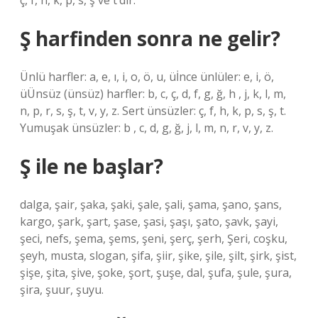
ç, ​​​​f, h, k, p, s, ş ve t’dir.
Ş harfinden sonra ne gelir?
Ünlü harfler: a, e, ı, i, o, ö, u, üİnce ünlüler: e, i, ö,
üÜnsüz (ünsüz) harfler: b, c, ç, d, f, g, ğ, h , j, k, l, m,
n, p, r, s, ş, t, v, y, z. Sert ünsüzler: ç, f, h, k, p, s, ş, t.
Yumuşak ünsüzler: b , c, d, g, ğ, j, l, m, n, r, v, y, z.
Ş ile ne başlar?
dalga, şair, şaka, şaki, şale, şali, şama, şano, şans,
kargo, şark, şart, şase, şasi, şaşı, şato, şavk, şayi,
şeci, nefs, şema, şems, şeni, şerç, şerh, Şeri, coşku,
şeyh, musta, slogan, şifa, şiir, şike, şile, şilt, şirk, şist,
şişe, şita, şive, şoke, şort, şuşe, dal, şufa, şule, şura,
şira, şuur, şuyu.