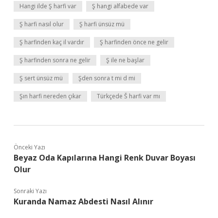
Hangi ilde Ş harfi var
Ş hangi alfabede var
Ş harfi nasıl olur
Ş harfi ünsüz mü
Ş harfinden kaç il vardır
Ş harfinden önce ne gelir
Ş harfinden sonra ne gelir
Ş ile ne başlar
Ş sert ünsüz mü
Şden sonra t mi d mi
Şın harfi nereden çıkar
Türkçede Š harfi var mı
Önceki Yazı
Beyaz Oda Kapılarına Hangi Renk Duvar Boyası
Olur
Sonraki Yazı
Kuranda Namaz Abdesti Nasıl Alınır