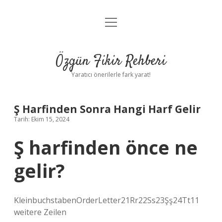
menüyü
Gizlilik Politikası
aç
Hakkımızda
Özgün Fikir Rehberi
Yasal Uyarı
Yaratıcı önerilerle fark yarat!
Ş Harfinden Sonra Hangi Harf Gelir
Tarih: Ekim 15, 2024
Ş harfinden önce ne
gelir?
KleinbuchstabenOrderLetter21Rr22Ss23Şş24Tt11
weitere Zeilen