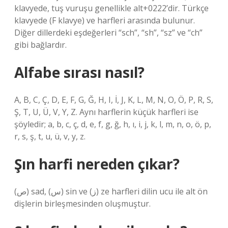
klavyede, tuş vuruşu genellikle alt+0222’dir. Türkçe
klavyede (F klavye)
ve
harfleri arasında bulunur.
Diğer dillerdeki eşdeğerleri “sch”, “sh”, “sz” ve “ch”
gibi bağlardır.
Alfabe sırası nasıl?
A, B, C, Ç, D, E, F, G, Ğ, H, I, İ, J, K, L, M, N, O, Ö, P, R, S,
Ş, T, U, Ü, V, Y, Z. Aynı harflerin küçük harfleri ise
şöyledir; a, b, c, ç, d, e, f, g, ğ, h, ı, i, j, k, l, m, n, o, ö, p,
r, s, ş, t, u, ü, v, y, z.
Şın harfi nereden çıkar?
(ص) sad, (س) sin ve (ز) ze harfleri dilin ucu ile alt ön
dişlerin birleşmesinden oluşmuştur.