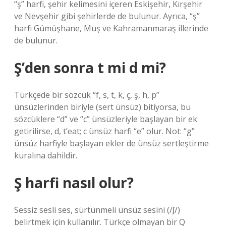
“ş” harfi, şehir kelimesini içeren Eskişehir, Kırşehir
ve Nevşehir gibi şehirlerde de bulunur. Ayrıca, “ş”
harfi Gümüşhane, Muş ve Kahramanmaraş illerinde
de bulunur.
Ş’den sonra t mi d mi?
Türkçede bir sözcük “f, s, t, k, ç, ş, h, p”
ünsüzlerinden biriyle (sert ünsüz) bitiyorsa, bu
sözcüklere “d” ve “c” ünsüzleriyle başlayan bir ek
getirilirse, d, t’eat; c ünsüz harfi “e” olur. Not: “g”
ünsüz harfiyle başlayan ekler de ünsüz sertleştirme
kuralına dahildir.
Ş harfi nasıl olur?
Sessiz sesli ses, sürtünmeli ünsüz sesini (/ʃ/)
belirtmek için kullanılır. Türkçe olmayan bir Q