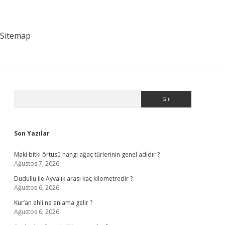
Sitemap
Sidebar
Arama
Son Yazılar
Maki bitki örtüsü hangi ağaç türlerinin genel adıdır ?
Ağustos 7, 2026
Dudullu ile Ayvalık arası kaç kilometredir ?
Ağustos 6, 2026
Kur’an ehli ne anlama gelir ?
Ağustos 6, 2026