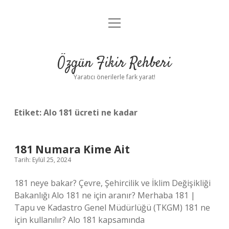
menüyü
Gizlilik Politikası
aç
Hakkımızda
Özgün Fikir Rehberi
Yasal Uyarı
Yaratıcı önerilerle fark yarat!
Etiket:
Alo 181 ücreti ne kadar
181 Numara Kime Ait
Tarih: Eylül 25, 2024
181 neye bakar? Çevre, Şehircilik ve İklim Değişikliği
Bakanlığı Alo 181 ne için aranır? Merhaba 181 |
Tapu ve Kadastro Genel Müdürlüğü (TKGM) 181 ne
için kullanılır? Alo 181 kapsamında