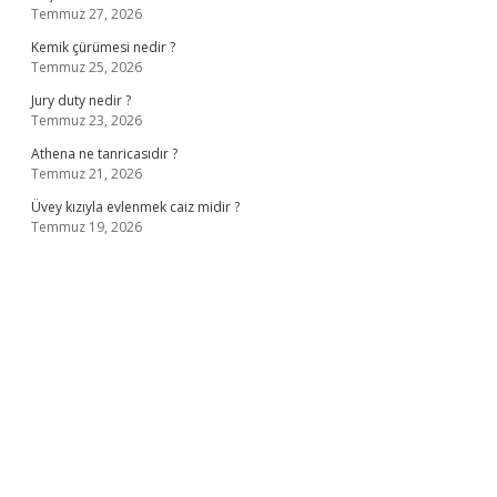
Temmuz 27, 2026
Kemik çürümesi nedir ?
Temmuz 25, 2026
Jury duty nedir ?
Temmuz 23, 2026
Athena ne tanricasıdır ?
Temmuz 21, 2026
Üvey kızıyla evlenmek caiz midir ?
Temmuz 19, 2026
ş
ilbet giriş adresi
www.betexper.xyz/