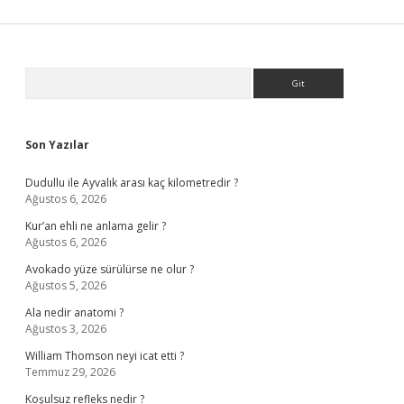
Sidebar
Arama
Son Yazılar
Dudullu ile Ayvalık arası kaç kilometredir ?
Ağustos 6, 2026
Kur’an ehli ne anlama gelir ?
Ağustos 6, 2026
Avokado yüze sürülürse ne olur ?
Ağustos 5, 2026
Ala nedir anatomi ?
Ağustos 3, 2026
William Thomson neyi icat etti ?
Temmuz 29, 2026
Koşulsuz refleks nedir ?