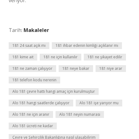
veriyor.
Tarih:
Makaleler
181 24 saat açık mı
181 ihbar edenin kimliği açıklanır mı
181 kime ait
181 ne için kullanılır
181 ne şikayet edilir
181 ne zaman çalışıyor
181 neye bakar
181 niye arar
181 telefon kodu nerenin
Alo 181 çevre hattı hangi amaç için kurulmuştur
Alo 181 hangi saatlerde çalışıyor
Alo 181 işe yarıyor mu
Alo 181 ne için aranır
Alo 181 neyin numarası
Alo 181 ücreti ne kadar
Çevre ve Şehircilik Bakanlığına nasıl ulaşabilirim