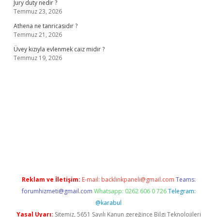
Jury duty nedir ?
Temmuz 23, 2026
Athena ne tanricasıdır ?
Temmuz 21, 2026
Üvey kızıyla evlenmek caiz midir ?
Temmuz 19, 2026
www.betexper.xyz/
Reklam ve İletişim:
E-mail:
backlinkpaneli@gmail.com
Teams:
forumhizmeti@gmail.com
Whatsapp: 0262 606 0 726
Telegram:
@karabul
Yasal Uyarı:
Sitemiz, 5651 Sayılı Kanun gereğince Bilgi Teknolojileri