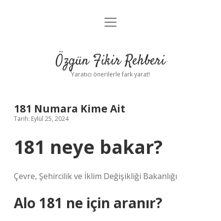
menüyü
Gizlilik Politikası
aç
Hakkımızda
Özgün Fikir Rehberi
Yasal Uyarı
Yaratıcı önerilerle fark yarat!
181 Numara Kime Ait
Tarih: Eylül 25, 2024
181 neye bakar?
Çevre, Şehircilik ve İklim Değişikliği Bakanlığı
Alo 181 ne için aranır?