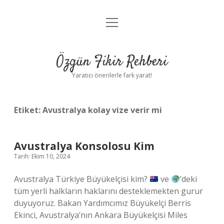
menüyü
Gizlilik Politikası
aç
Hakkımızda
Özgün Fikir Rehberi
Yasal Uyarı
Yaratıcı önerilerle fark yarat!
Etiket:
Avustralya kolay vize verir mi
Avustralya Konsolosu Kim
Tarih: Ekim 10, 2024
Avustralya Türkiye Büyükelçisi kim?
ve
’deki
tüm yerli halkların haklarını desteklemekten gurur
duyuyoruz. Bakan Yardımcımız Büyükelçi Berris
Ekinci, Avustralya’nın Ankara Büyükelçisi Miles