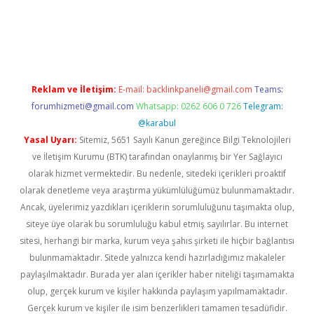
ş
ilbet giriş adresi
www.betexper.xyz/
Reklam ve İletişim:
E-mail:
backlinkpaneli@gmail.com
Teams:
forumhizmeti@gmail.com
Whatsapp: 0262 606 0 726
Telegram:
@karabul
Yasal Uyarı:
Sitemiz, 5651 Sayılı Kanun gereğince Bilgi Teknolojileri
ve İletişim Kurumu (BTK) tarafından onaylanmış bir Yer Sağlayıcı
olarak hizmet vermektedir. Bu nedenle, sitedeki içerikleri proaktif
olarak denetleme veya araştırma yükümlülüğümüz bulunmamaktadır.
Ancak, üyelerimiz yazdıkları içeriklerin sorumluluğunu taşımakta olup,
siteye üye olarak bu sorumluluğu kabul etmiş sayılırlar. Bu internet
sitesi, herhangi bir marka, kurum veya şahıs şirketi ile hiçbir bağlantısı
bulunmamaktadır. Sitede yalnızca kendi hazırladığımız makaleler
paylaşılmaktadır. Burada yer alan içerikler haber niteliği taşımamakta
olup, gerçek kurum ve kişiler hakkında paylaşım yapılmamaktadır.
Gerçek kurum ve kişiler ile isim benzerlikleri tamamen tesadüfidir.