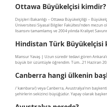
Ottawa Büyükelçisi kimdir?
Dışişleri Bakanlığı – Ottawa Büyükelçiliği – Büyükel
Üniversitesi Siyasal Bilgiler Fakültesi’nden mezun 
lisansını tamamlamış ve 2004 yılında Kraliyet Savun
Hindistan Türk Büyükelçisi 
Mansur Yavaş | Uzun süredir tedavi gören Ankara’d
büyük bir üzüntüyle öğrendim. Tüm…21 Haziran 20
Canberra hangi ülkenin baş
/ˈkænbərə/) veya Canberra, Avustralya’nın başkenti 
şehirlerin sekizinci büyüğüdür. Yapay olarak başken
Avustralya nerede?