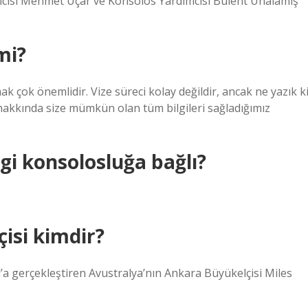
ısı Mehmet Uçar ve Konsolos Yardımcısı Bülent Ünalamış
mi?
k çok önemlidir. Vize süreci kolay değildir, ancak ne yazık k
 hakkında size mümkün olan tüm bilgileri sağladığımız
i konsolosluğa bağlı?
isi kimdir?
l’a gerçekleştiren Avustralya’nın Ankara Büyükelçisi Miles