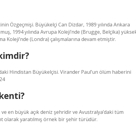
çinin Özgeçmişi. Büyükelçi Can Dizdar, 1989 yılında Ankara
olmuş, 1994 yılında Avrupa Koleji’nde (Brugge, Belçika) yükse
ma Koleji’nde (Londra) çalışmalarına devam etmiştir.
kimdir?
aki Hindistan Büyükelçisi. Virander Paul’un ölüm haberini
24
kenti?
ve en büyük açık deniz şehridir ve Avustralya’daki tüm
t olarak yaratılmış örnek bir şehir türüdür.