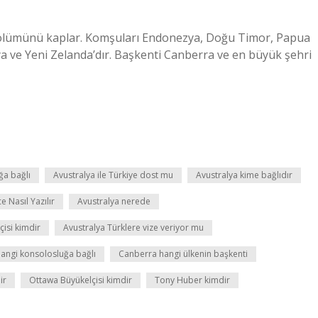
 bölümünü kaplar. Komşuları Endonezya, Doğu Timor, Papua
a ve Yeni Zelanda’dır. Başkenti Canberra ve en büyük şehri
ğa bağlı
Avustralya ile Türkiye dost mu
Avustralya kime bağlıdır
e Nasıl Yazılır
Avustralya nerede
çisi kimdir
Avustralya Türklere vize veriyor mu
angi konsolosluğa bağlı
Canberra hangi ülkenin başkenti
ir
Ottawa Büyükelçisi kimdir
Tony Huber kimdir