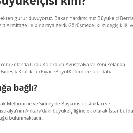
Büyükelçisi kim?
lemekten gurur duyuyoruz. Bakan Yardımcımız Büyükelçi Berri
rt Armitage ile bir araya geldi. Görüşmede iklim değişikliği v
 Yeni Zelanda Ordu KolordusuAvustralya ve Yeni Zelanda
Birleşik KrallıkTürPiyadeBoyutKolordu6 satır daha
ğa bağlı?
arak Melbourne ve Sidney’de Başkonsoloslukları ve
tralya’nın Ankara’daki büyükelçiliğine ek olarak İstanbul’da
luğu bulunmaktadır.