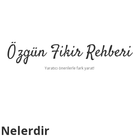
Özgün Fikir Rehberi
Yaratıcı önerilerle fark yarat!
i Nelerdir