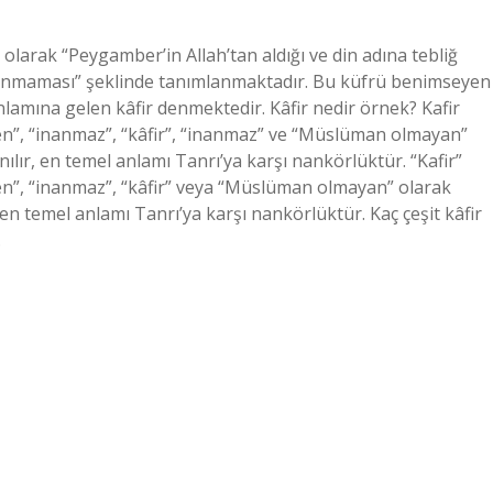
 olarak “Peygamber’in Allah’tan aldığı ve din adına tebliğ
inanmaması” şeklinde tanımlanmaktadır. Bu küfrü benimseyen
 anlamına gelen kâfir denmektedir. Kâfir nedir örnek? Kafir
den”, “inanmaz”, “kâfir”, “inanmaz” ve “Müslüman olmayan”
anılır, en temel anlamı Tanrı’ya karşı nankörlüktür. “Kafir”
den”, “inanmaz”, “kâfir” veya “Müslüman olmayan” olarak
r, en temel anlamı Tanrı’ya karşı nankörlüktür. Kaç çeşit kâfir
…