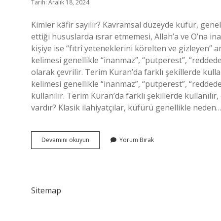
Tarih: Aralık 18, 2024
Kimler kâfir sayılır? Kavramsal düzeyde küfür, genel
ettiği hususlarda ısrar etmemesi, Allah’a ve O’na 
kişiye ise “fıtrî yeteneklerini körelten ve gizleyen”
kelimesi genellikle “inanmaz”, “putperest”, “redde
olarak çevrilir. Terim Kuran’da farklı şekillerde kull
kelimesi genellikle “inanmaz”, “putperest”, “redde
kullanılır. Terim Kuran’da farklı şekillerde kullanılı
vardır? Klasik ilahiyatçılar, küfürü genellikle neden
Kafirlerin
Devamını okuyun
Yorum Bırak
Özellikleri
Nelerdir
Sitemap