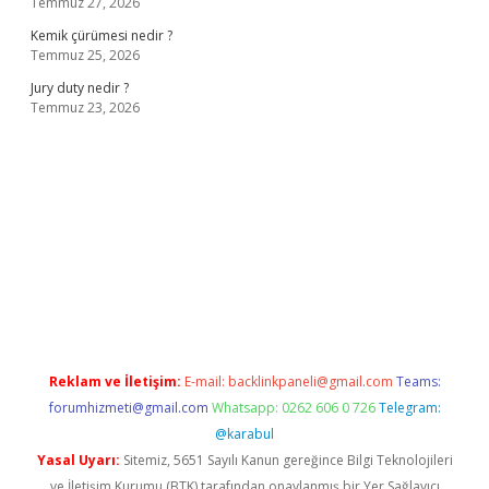
Temmuz 27, 2026
Kemik çürümesi nedir ?
Temmuz 25, 2026
Jury duty nedir ?
Temmuz 23, 2026
adresi
www.betexper.xyz/
Reklam ve İletişim:
E-mail:
backlinkpaneli@gmail.com
Teams:
forumhizmeti@gmail.com
Whatsapp: 0262 606 0 726
Telegram:
@karabul
Yasal Uyarı:
Sitemiz, 5651 Sayılı Kanun gereğince Bilgi Teknolojileri
ve İletişim Kurumu (BTK) tarafından onaylanmış bir Yer Sağlayıcı