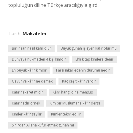
topluluğun diline Türkçe aracılığıyla girdi.
Tarih:
Makaleler
Bir insan nasıl kâfir olur
Büyük günah işleyen kâfir olur mu
Dünyaya hükmeden 4 kişi kimdir
Ehli kitap kimlere denir
En büyük kâfir kimdir
Farzı inkar edenin durumu nedir
Gavur ve kâfir ne demek
Kaç çeşit kâfir vardır
Kâfir hakaret midir
Kâfir hangi dine mensup
Kâfir nedir örnek
Kim bir Müslümana kâfir derse
Kimler kâfir sayılır
Kimler tekfir edilir
Sinirden Allaha küfür etmek günah mı