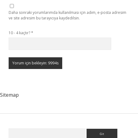
Daha sonraki yorumlarımda kullanılması için adım, e-posta adresim
ve site adresim bu tarayıcıya kaydedilsin.
10 - 4 kaçtır?
*
Sitemap
Sidebar
Arama