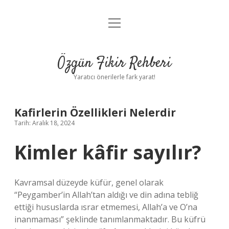
menüyü
Gizlilik Politikası
aç
Hakkımızda
Özgün Fikir Rehberi
Yasal Uyarı
Yaratıcı önerilerle fark yarat!
Kafirlerin Özellikleri Nelerdir
Tarih: Aralık 18, 2024
Kimler kâfir sayılır?
Kavramsal düzeyde küfür, genel olarak
“Peygamber’in Allah’tan aldığı ve din adına tebliğ
ettiği hususlarda ısrar etmemesi, Allah’a ve O’na
inanmaması” şeklinde tanımlanmaktadır. Bu küfrü