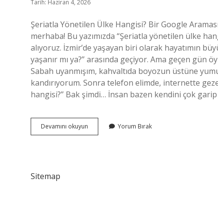
Tarih: Haziran 4, 2026
Şeriatla Yönetilen Ülke Hangisi? Bir Google Arama
merhaba! Bu yazımızda “Şeriatla yönetilen ülke han
alıyoruz. İzmir’de yaşayan biri olarak hayatımın b
yaşanır mı ya?” arasında geçiyor. Ama geçen gün öyle 
Sabah uyanmışım, kahvaltıda boyozun üstüne yumur
kandırıyorum. Sonra telefon elimde, internette geze
hangisi?” Bak şimdi… İnsan bazen kendini çok garip
Şeriatla
Devamını okuyun
Yorum Bırak
yönetilen
ülke
hangisi
?
Sitemap