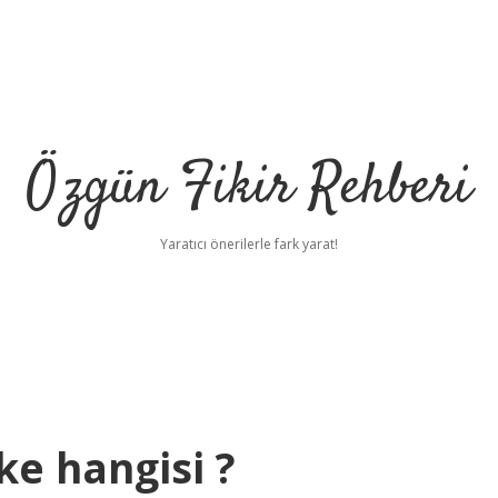
Özgün Fikir Rehberi
Yaratıcı önerilerle fark yarat!
ke hangisi ?