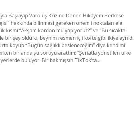
sıyla Başlayıp Varoluş Krizine Dönen Hikâyem Herkese
gisi” hakkında bilinmesi gereken önemli noktaları ele
üyük kısmı “Akşam kordon mu yapıyoruz?” ve “Bu sıcakta
bir şey oldu ki, beynim resmen içli köfte gibi ikiye ayrıldı.
ta koyup “Bugün sağlıklı besleneceğim” diye kendimi
rken bir anda şu soruyu arattım: “Şeriatla yönetilen ülke
 yerlerde buluyor. Bir bakmışsın TikTok’ta…