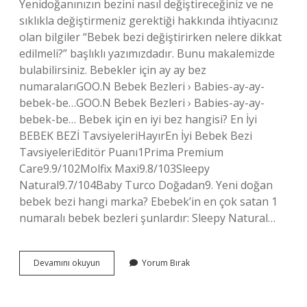
Yenidoğanınızın bezini nasıl değiştireceğiniz ve ne
sıklıkla değiştirmeniz gerektiği hakkında ihtiyacınız
olan bilgiler “Bebek bezi değiştirirken nelere dikkat
edilmeli?” başlıklı yazımızdadır. Bunu makalemizde
bulabilirsiniz. Bebekler için ay ay bez
numaralarıGOO.N Bebek Bezleri › Babies-ay-ay-
bebek-be…GOO.N Bebek Bezleri › Babies-ay-ay-
bebek-be… Bebek için en iyi bez hangisi? En İyi
BEBEK BEZİ TavsiyeleriHayırEn İyi Bebek Bezi
TavsiyeleriEditör Puanı1Prima Premium
Care9.9/102Molfix Maxi9.8/103Sleepy
Natural9.7/104Baby Turco Doğadan9. Yeni doğan
bebek bezi hangi marka? Ebebek’in en çok satan 1
numaralı bebek bezleri şunlardır: Sleepy Natural…
Yeni
Devamını okuyun
Yorum Bırak
Doğan
Bebek
Için