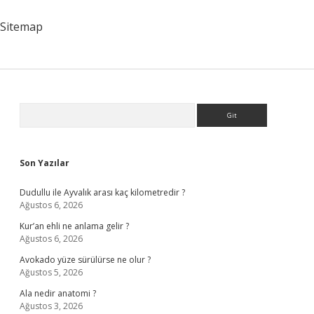
Hangi
Bez
Sitemap
Alınmalı
Sidebar
Arama
Son Yazılar
Dudullu ile Ayvalık arası kaç kilometredir ?
Ağustos 6, 2026
Kur’an ehli ne anlama gelir ?
Ağustos 6, 2026
Avokado yüze sürülürse ne olur ?
Ağustos 5, 2026
Ala nedir anatomi ?
Ağustos 3, 2026