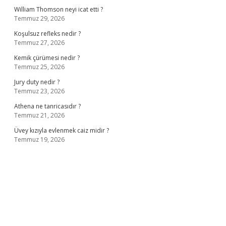
William Thomson neyi icat etti ?
Temmuz 29, 2026
Koşulsuz refleks nedir ?
Temmuz 27, 2026
Kemik çürümesi nedir ?
Temmuz 25, 2026
Jury duty nedir ?
Temmuz 23, 2026
Athena ne tanricasıdır ?
Temmuz 21, 2026
Üvey kızıyla evlenmek caiz midir ?
Temmuz 19, 2026
ş
ilbet giriş adresi
www.betexper.xyz/