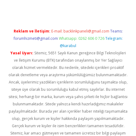
esi
www.betexper.xyz/
Reklam ve İletişim:
E-mail:
backlinkpaneli@gmail.com
Teams:
forumhizmeti@gmail.com
Whatsapp: 0262 606 0 726
Telegram:
@karabul
Yasal Uyarı:
Sitemiz, 5651 Sayılı Kanun gereğince Bilgi Teknolojileri
ve İletişim Kurumu (BTK) tarafından onaylanmış bir Yer Sağlayıcı
olarak hizmet vermektedir. Bu nedenle, sitedeki içerikleri proaktif
olarak denetleme veya araştırma yükümlülüğümüz bulunmamaktadır.
Ancak, üyelerimiz yazdıkları içeriklerin sorumluluğunu taşımakta olup,
siteye üye olarak bu sorumluluğu kabul etmiş sayılırlar. Bu internet
sitesi, herhangi bir marka, kurum veya şahıs şirketi ile hiçbir bağlantısı
bulunmamaktadır. Sitede yalnızca kendi hazırladığımız makaleler
paylaşılmaktadır. Burada yer alan içerikler haber niteliği taşımamakta
olup, gerçek kurum ve kişiler hakkında paylaşım yapılmamaktadır.
Gerçek kurum ve kişiler ile isim benzerlikleri tamamen tesadüfidir.
Sitemiz, kar amacı gütmeyen ve tamamen ücretsiz bir bilgi paylaşım