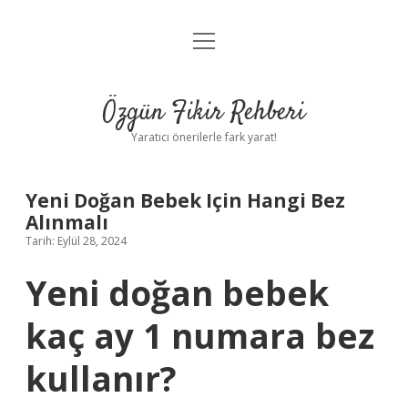
menüyü
Gizlilik Politikası
aç
Hakkımızda
Özgün Fikir Rehberi
Yasal Uyarı
Yaratıcı önerilerle fark yarat!
Yeni Doğan Bebek Için Hangi Bez
Alınmalı
Tarih: Eylül 28, 2024
Yeni doğan bebek
kaç ay 1 numara bez
kullanır?