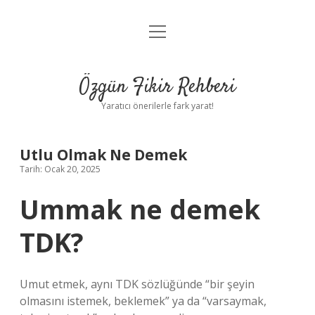
menüyü
Gizlilik Politikası
aç
Hakkımızda
Özgün Fikir Rehberi
Yasal Uyarı
Yaratıcı önerilerle fark yarat!
Utlu Olmak Ne Demek
Tarih: Ocak 20, 2025
Ummak ne demek
TDK?
Umut etmek, aynı TDK sözlüğünde “bir şeyin
olmasını istemek, beklemek” ya da “varsaymak,