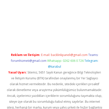
riş adresi
www.betexper.xyz/
Reklam ve İletişim:
E-mail:
backlinkpaneli@gmail.com
Teams:
forumhizmeti@gmail.com
Whatsapp: 0262 606 0 726
Telegram:
@karabul
Yasal Uyarı:
Sitemiz, 5651 Sayılı Kanun gereğince Bilgi Teknolojileri
ve İletişim Kurumu (BTK) tarafından onaylanmış bir Yer Sağlayıcı
olarak hizmet vermektedir. Bu nedenle, sitedeki içerikleri proaktif
olarak denetleme veya araştırma yükümlülüğümüz bulunmamaktadır.
Ancak, üyelerimiz yazdıkları içeriklerin sorumluluğunu taşımakta olup,
siteye üye olarak bu sorumluluğu kabul etmiş sayılırlar. Bu internet
sitesi, herhangi bir marka, kurum veya şahıs şirketi ile hiçbir bağlantısı