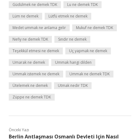
Güdülmek ne demek TDK
Lu ne demek TDK
Lüm ne demek
Lütfü etmek ne demek
Medet ummak ne anlama gelir
Mukuf ne demek TDK
Nefiy ne demek TDK
Sındır ne demek
Teşekkül etmesi ne demek
Uç yapmak ne demek
Umarak ne demek
Ummak hangi dilden
Ummak istemek ne demek
Ummak ne demek TDK
Ütelemek ne demek
Utmak nedir TDK
Züppe ne demek TDK
Önceki Yazı
Berlin Antlaşması Osmanlı Devleti Için Nasıl