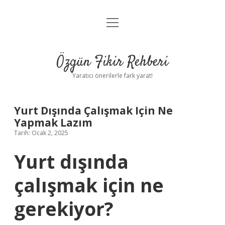
menüyü
Gizlilik Politikası
aç
Hakkımızda
Özgün Fikir Rehberi
Yasal Uyarı
Yaratıcı önerilerle fark yarat!
Yurt Dışında Çalışmak Için Ne
Yapmak Lazım
Tarih: Ocak 2, 2025
Yurt dışında
çalışmak için ne
gerekiyor?