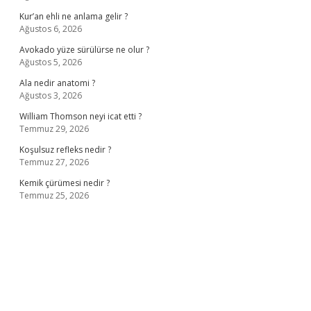
Kur’an ehli ne anlama gelir ?
Ağustos 6, 2026
Avokado yüze sürülürse ne olur ?
Ağustos 5, 2026
Ala nedir anatomi ?
Ağustos 3, 2026
William Thomson neyi icat etti ?
Temmuz 29, 2026
Koşulsuz refleks nedir ?
Temmuz 27, 2026
Kemik çürümesi nedir ?
Temmuz 25, 2026
esi
www.betexper.xyz/