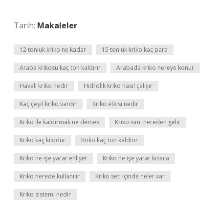
Tarih:
Makaleler
12 tonluk kriko ne kadar
15 tonluk kriko kaç para
Araba krikosu kaç ton kaldırır
Arabada kriko nereye konur
Havalı kriko nedir
Hidrolik kriko nasıl çalışır
Kaç çeşit kriko vardır
Kriko etkisi nedir
Kriko ile kaldırmak ne demek
Kriko ismi nereden gelir
Kriko kaç kilodur
Kriko kaç ton kaldırır
Kriko ne işe yarar ehliyet
Kriko ne işe yarar kısaca
Kriko nerede kullanılır
Kriko seti içinde neler var
Kriko sistemi nedir