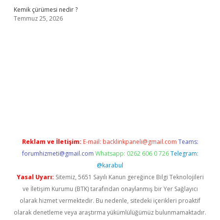
Kemik çürümesi nedir ?
Temmuz 25, 2026
adresi
www.betexper.xyz/
Reklam ve İletişim:
E-mail:
backlinkpaneli@gmail.com
Teams:
forumhizmeti@gmail.com
Whatsapp: 0262 606 0 726
Telegram:
@karabul
Yasal Uyarı:
Sitemiz, 5651 Sayılı Kanun gereğince Bilgi Teknolojileri
ve İletişim Kurumu (BTK) tarafından onaylanmış bir Yer Sağlayıcı
olarak hizmet vermektedir. Bu nedenle, sitedeki içerikleri proaktif
olarak denetleme veya araştırma yükümlülüğümüz bulunmamaktadır.