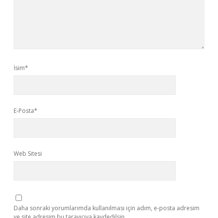
İsim*
E-Posta*
Web Sitesi
Daha sonraki yorumlarımda kullanılması için adım, e-posta adresim
ve site adresim bu tarayıcıya kaydedilsin.