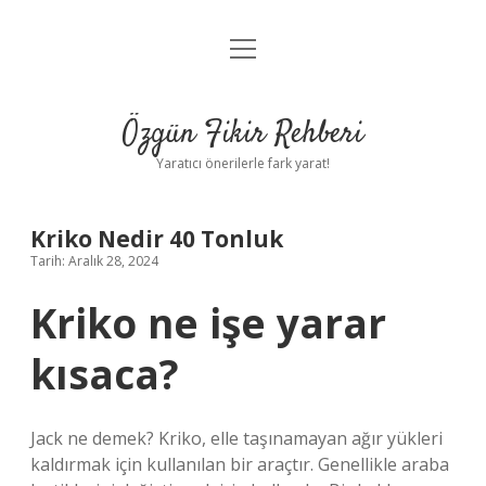
menüyü
Gizlilik Politikası
aç
Hakkımızda
Özgün Fikir Rehberi
Yasal Uyarı
Yaratıcı önerilerle fark yarat!
Kriko Nedir 40 Tonluk
Tarih: Aralık 28, 2024
Kriko ne işe yarar
kısaca?
Jack ne demek? Kriko, elle taşınamayan ağır yükleri
kaldırmak için kullanılan bir araçtır. Genellikle araba