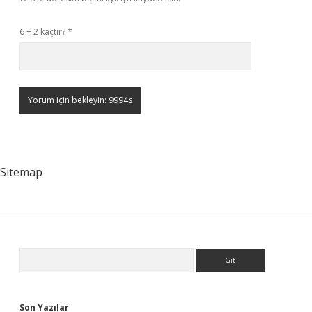
6 + 2 kaçtır?
*
Sitemap
Sidebar
Arama
Son Yazılar