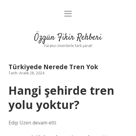
menüyü
Gizlilik Politikası
aç
Hakkımızda
Özgün Fikir Rehberi
Yasal Uyarı
Yaratıcı önerilerle fark yarat!
Türkiyede Nerede Tren Yok
Tarih: Aralık 28, 2024
Hangi şehirde tren
yolu yoktur?
Edip Üzen devam etti